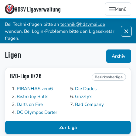
HDSV Ligaverwaltung
Menü
Bei Technikfragen bitte an
technik@hdsvmail.de
wenden. Bei Login-Problemen bitte den Ligasekretär
fragen.
Ligen
Archiv
BZO-Liga II/26
Bezirksoberliga
PIRANHAS zero6
Die Dudes
Bistro Joy Bulls
Grizzly’s
Darts on Fire
Bad Company
DC Olympos Darter
Zur Liga