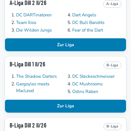
A-Liga Dill 2 II/26
A-Liga
DC DARTinatoren
Dart Angels
Team Ilios
DC Bull Bandits
Die Wilden Jungs
Fear of the Dart
Zur Liga
B-Liga Dill 1 II/26
B-Liga
The Shadow Darters
DC Steckeschmeisser
Gargoyles meets
DC Mushrooms
MacLeod
Odins Raben
Zur Liga
B-Liga Dill 2 II/26
B-Liga