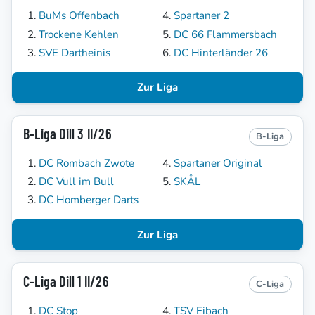
BuMs Offenbach
Spartaner 2
Trockene Kehlen
DC 66 Flammersbach
SVE Dartheinis
DC Hinterländer 26
Zur Liga
B-Liga Dill 3 II/26
B-Liga
DC Rombach Zwote
Spartaner Original
DC Vull im Bull
SKÅL
DC Homberger Darts
Zur Liga
C-Liga Dill 1 II/26
C-Liga
DC Stop
TSV Eibach