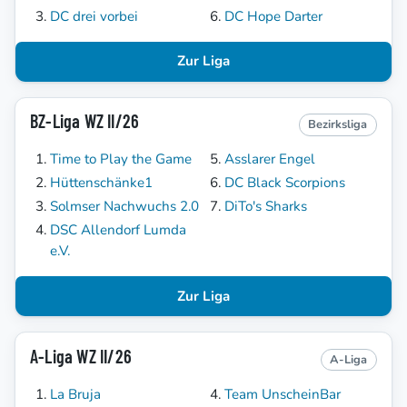
DC drei vorbei
DC Hope Darter
Zur Liga
BZ-Liga WZ II/26
Bezirksliga
Time to Play the Game
Asslarer Engel
Hüttenschänke1
DC Black Scorpions
Solmser Nachwuchs 2.0
DiTo's Sharks
DSC Allendorf Lumda
e.V.
Zur Liga
A-Liga WZ II/26
A-Liga
La Bruja
Team UnscheinBar