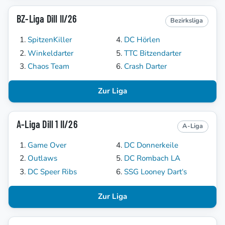
BZ-Liga Dill II/26
Bezirksliga
SpitzenKiller
DC Hörlen
Winkeldarter
TTC Bitzendarter
Chaos Team
Crash Darter
Zur Liga
A-Liga Dill 1 II/26
A-Liga
Game Over
DC Donnerkeile
Outlaws
DC Rombach LA
DC Speer Ribs
SSG Looney Dart‘s
Zur Liga