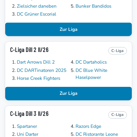
Zielsicher daneben
Bunker Bandidos
DC Grüner Escorial
Zur Liga
C-Liga Dill 2 II/26
C-Liga
Dart Arrows Dill 2
DC Dartaholics
DC DARTinatoren 2025
DC Blue White
Haselpower
Horse Creek Fighters
Zur Liga
C-Liga Dill 3 II/26
C-Liga
Spartaner
Razors Edge
Uni Darter
DC Ristorante Leone