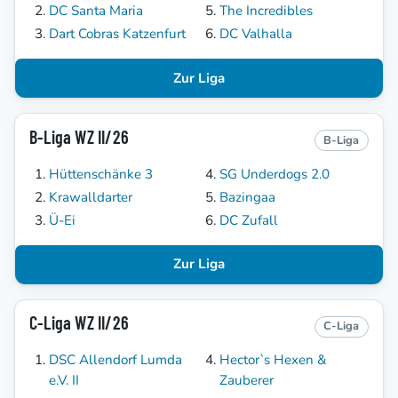
DC Santa Maria
The Incredibles
Dart Cobras Katzenfurt
DC Valhalla
Zur Liga
B-Liga WZ II/26
B-Liga
Hüttenschänke 3
SG Underdogs 2.0
Krawalldarter
Bazingaa
Ü-Ei
DC Zufall
Zur Liga
C-Liga WZ II/26
C-Liga
DSC Allendorf Lumda
Hector`s Hexen &
e.V. II
Zauberer