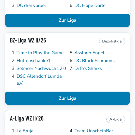
DC drei vorbei
DC Hope Darter
Zur Liga
BZ-Liga WZ II/26
Bezirksliga
Time to Play the Game
Asslarer Engel
Hüttenschänke1
DC Black Scorpions
Solmser Nachwuchs 2.0
DiTo's Sharks
DSC Allendorf Lumda
e.V.
Zur Liga
A-Liga WZ II/26
A-Liga
La Bruja
Team UnscheinBar