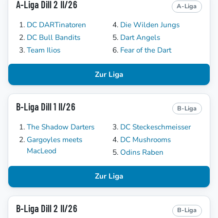
A-Liga Dill 2 II/26
A-Liga
DC DARTinatoren
Die Wilden Jungs
DC Bull Bandits
Dart Angels
Team Ilios
Fear of the Dart
Zur Liga
B-Liga Dill 1 II/26
B-Liga
The Shadow Darters
DC Steckeschmeisser
Gargoyles meets
DC Mushrooms
MacLeod
Odins Raben
Zur Liga
B-Liga Dill 2 II/26
B-Liga