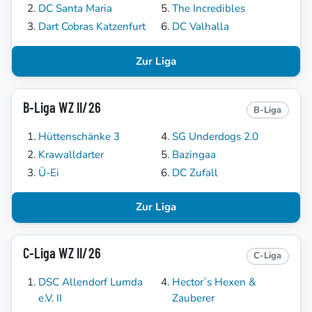
DC Santa Maria
The Incredibles
Dart Cobras Katzenfurt
DC Valhalla
Zur Liga
B-Liga WZ II/26
B-Liga
Hüttenschänke 3
SG Underdogs 2.0
Krawalldarter
Bazingaa
Ü-Ei
DC Zufall
Zur Liga
C-Liga WZ II/26
C-Liga
DSC Allendorf Lumda
Hector`s Hexen &
e.V. II
Zauberer