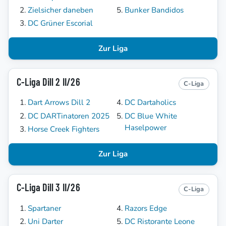
Zielsicher daneben
Bunker Bandidos
DC Grüner Escorial
Zur Liga
C-Liga Dill 2 II/26
C-Liga
Dart Arrows Dill 2
DC Dartaholics
DC DARTinatoren 2025
DC Blue White
Haselpower
Horse Creek Fighters
Zur Liga
C-Liga Dill 3 II/26
C-Liga
Spartaner
Razors Edge
Uni Darter
DC Ristorante Leone