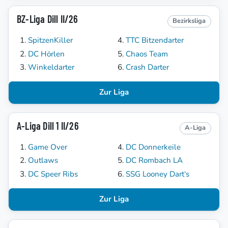
BZ-Liga Dill II/26
Bezirksliga
SpitzenKiller
TTC Bitzendarter
DC Hörlen
Chaos Team
Winkeldarter
Crash Darter
Zur Liga
A-Liga Dill 1 II/26
A-Liga
Game Over
DC Donnerkeile
Outlaws
DC Rombach LA
DC Speer Ribs
SSG Looney Dart‘s
Zur Liga