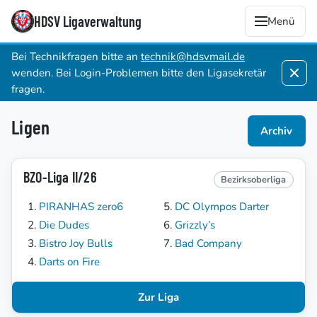
HDSV Ligaverwaltung
Menü
Bei Technikfragen bitte an
technik@hdsvmail.de
wenden. Bei Login-Problemen bitte den Ligasekretär
fragen.
Ligen
Archiv
BZO-Liga II/26
Bezirksoberliga
PIRANHAS zero6
DC Olympos Darter
Die Dudes
Grizzly’s
Bistro Joy Bulls
Bad Company
Darts on Fire
Zur Liga