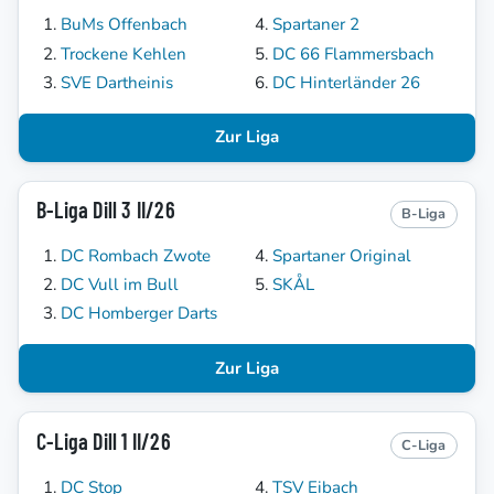
BuMs Offenbach
Spartaner 2
Trockene Kehlen
DC 66 Flammersbach
SVE Dartheinis
DC Hinterländer 26
Zur Liga
B-Liga Dill 3 II/26
B-Liga
DC Rombach Zwote
Spartaner Original
DC Vull im Bull
SKÅL
DC Homberger Darts
Zur Liga
C-Liga Dill 1 II/26
C-Liga
DC Stop
TSV Eibach