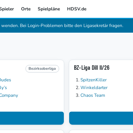
Spieler
Orte
Spielpläne
HDSV.de
wenden. Bei Login-Problemen bitte den Ligasekretär fragen.
BZ-Liga Dill II/26
Bezirksoberliga
Dudes
SpitzenKiller
ly’s
Winkeldarter
 Company
Chaos Team