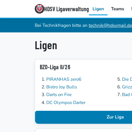
HDSV Ligaverwaltung
Ligen
Teams
Bei Technikfragen bitte an
technik@hdsvmail.de
Ligen
BZO-Liga II/26
PIRANHAS zero6
Die 
Bistro Joy Bulls
Grizz
Darts on Fire
Bad
DC Olympos Darter
Zur Liga