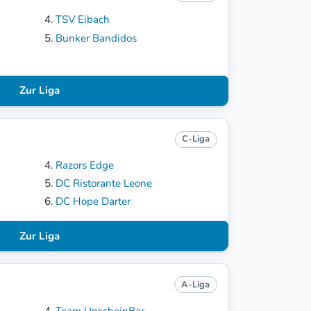
TSV Eibach
Bunker Bandidos
Zur Liga
C-Liga
Razors Edge
DC Ristorante Leone
DC Hope Darter
Zur Liga
A-Liga
Team UnscheinBar