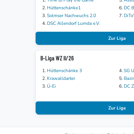
Hüttenschänke1
DC B
Solmser Nachwuchs 2.0
DiTo
DSC Allendorf Lumda e.V.
Zur Liga
B-Liga WZ II/26
Hüttenschänke 3
SG U
Krawalldarter
Bazi
Ü-Ei
DC Z
Zur Liga