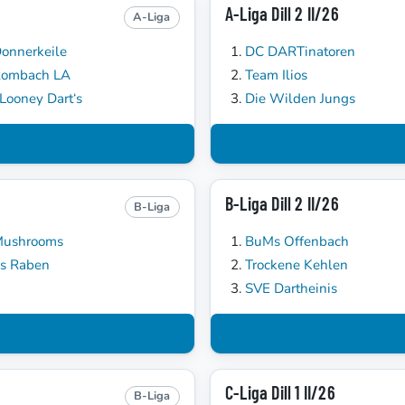
A-Liga Dill 2 II/26
A-Liga
onnerkeile
DC DARTinatoren
Rombach LA
Team Ilios
Looney Dart‘s
Die Wilden Jungs
B-Liga Dill 2 II/26
B-Liga
Mushrooms
BuMs Offenbach
s Raben
Trockene Kehlen
SVE Dartheinis
C-Liga Dill 1 II/26
B-Liga