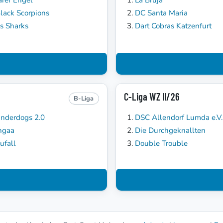
lack Scorpions
DC Santa Maria
's Sharks
Dart Cobras Katzenfurt
C-Liga WZ II/26
B-Liga
nderdogs 2.0
DSC Allendorf Lumda e.V. 
ngaa
Die Durchgeknallten
ufall
Double Trouble