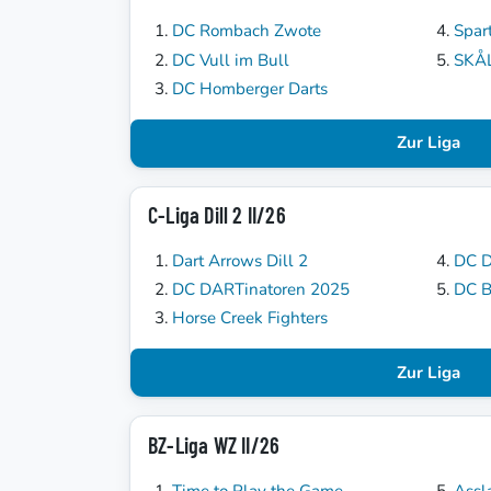
DC Rombach Zwote
Spar
DC Vull im Bull
SKÅ
DC Homberger Darts
Zur Liga
C-Liga Dill 2 II/26
Dart Arrows Dill 2
DC D
DC DARTinatoren 2025
DC B
Horse Creek Fighters
Zur Liga
BZ-Liga WZ II/26
Time to Play the Game
Assl