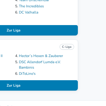
The Incredibles
DC Valhalla
Zur Liga
C-Liga
II
Hector`s Hexen & Zauberer
DSC Allendorf Lumda e.V.
Bambinis
DiToLino's
Zur Liga