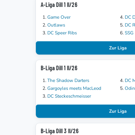
A-Liga Dill 1 II/26
Game Over
DC D
Outlaws
DC 
DC Speer Ribs
SSG 
Zur Liga
B-Liga Dill 1 II/26
The Shadow Darters
DC 
Gargoyles meets MacLeod
Odin
DC Steckeschmeisser
Zur Liga
B-Liga Dill 3 II/26