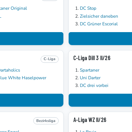
taner Original
DC Stop
L
Zielsicher daneben
DC Grüner Escorial
C-Liga Dill 3 II/26
C-Liga
artaholics
Spartaner
lue White Haselpower
Uni Darter
DC drei vorbei
A-Liga WZ II/26
Bezirksliga
arer Engel
La Bruja