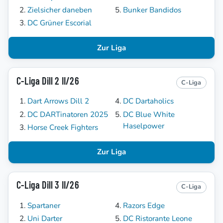
Zielsicher daneben
Bunker Bandidos
DC Grüner Escorial
Zur Liga
C-Liga Dill 2 II/26
C-Liga
Dart Arrows Dill 2
DC Dartaholics
DC DARTinatoren 2025
DC Blue White
Haselpower
Horse Creek Fighters
Zur Liga
C-Liga Dill 3 II/26
C-Liga
Spartaner
Razors Edge
Uni Darter
DC Ristorante Leone