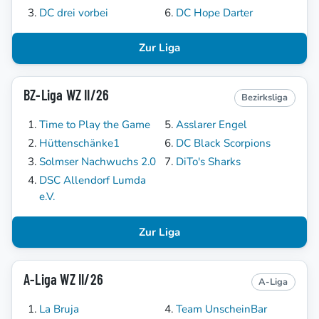
DC drei vorbei
DC Hope Darter
Zur Liga
BZ-Liga WZ II/26
Bezirksliga
Time to Play the Game
Asslarer Engel
Hüttenschänke1
DC Black Scorpions
Solmser Nachwuchs 2.0
DiTo's Sharks
DSC Allendorf Lumda
e.V.
Zur Liga
A-Liga WZ II/26
A-Liga
La Bruja
Team UnscheinBar