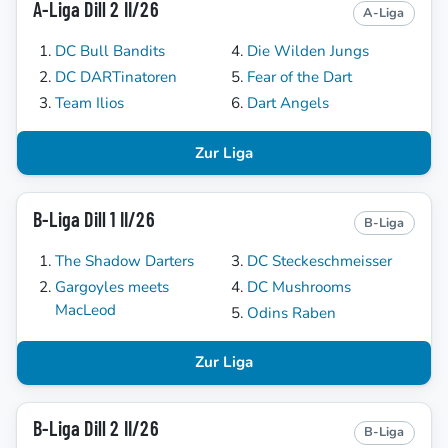
A-Liga Dill 2 II/26
A-Liga
DC Bull Bandits
Die Wilden Jungs
DC DARTinatoren
Fear of the Dart
Team Ilios
Dart Angels
Zur Liga
B-Liga Dill 1 II/26
B-Liga
The Shadow Darters
DC Steckeschmeisser
Gargoyles meets
DC Mushrooms
MacLeod
Odins Raben
Zur Liga
B-Liga Dill 2 II/26
B-Liga