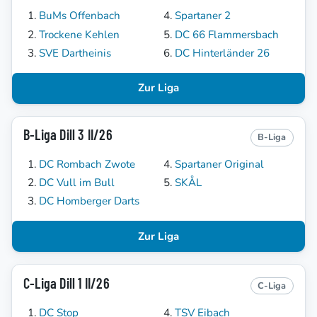
BuMs Offenbach
Spartaner 2
Trockene Kehlen
DC 66 Flammersbach
SVE Dartheinis
DC Hinterländer 26
Zur Liga
B-Liga Dill 3 II/26
B-Liga
DC Rombach Zwote
Spartaner Original
DC Vull im Bull
SKÅL
DC Homberger Darts
Zur Liga
C-Liga Dill 1 II/26
C-Liga
DC Stop
TSV Eibach