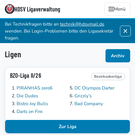
HDSV Ligaverwaltung
Menü
Bei Technikfragen bitte an
technik@hdsvmail.de
wenden. Bei Login-Problemen bitte den Ligasekretär
fragen.
Ligen
Archiv
BZO-Liga II/26
Bezirksoberliga
PIRANHAS zero6
DC Olympos Darter
Die Dudes
Grizzly’s
Bistro Joy Bulls
Bad Company
Darts on Fire
Zur Liga