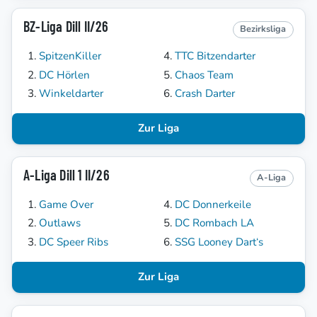
BZ-Liga Dill II/26
Bezirksliga
SpitzenKiller
TTC Bitzendarter
DC Hörlen
Chaos Team
Winkeldarter
Crash Darter
Zur Liga
A-Liga Dill 1 II/26
A-Liga
Game Over
DC Donnerkeile
Outlaws
DC Rombach LA
DC Speer Ribs
SSG Looney Dart‘s
Zur Liga