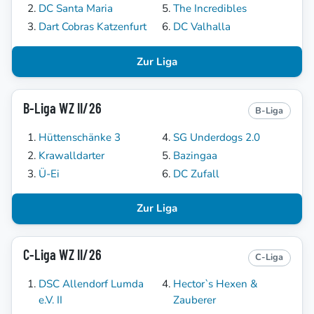
DC Santa Maria
The Incredibles
Dart Cobras Katzenfurt
DC Valhalla
Zur Liga
B-Liga WZ II/26
B-Liga
Hüttenschänke 3
SG Underdogs 2.0
Krawalldarter
Bazingaa
Ü-Ei
DC Zufall
Zur Liga
C-Liga WZ II/26
C-Liga
DSC Allendorf Lumda
Hector`s Hexen &
e.V. II
Zauberer