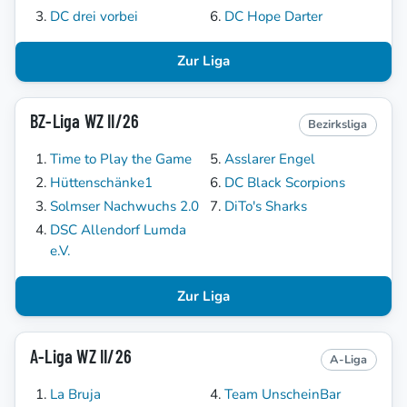
DC drei vorbei
DC Hope Darter
Zur Liga
BZ-Liga WZ II/26
Bezirksliga
Time to Play the Game
Asslarer Engel
Hüttenschänke1
DC Black Scorpions
Solmser Nachwuchs 2.0
DiTo's Sharks
DSC Allendorf Lumda
e.V.
Zur Liga
A-Liga WZ II/26
A-Liga
La Bruja
Team UnscheinBar