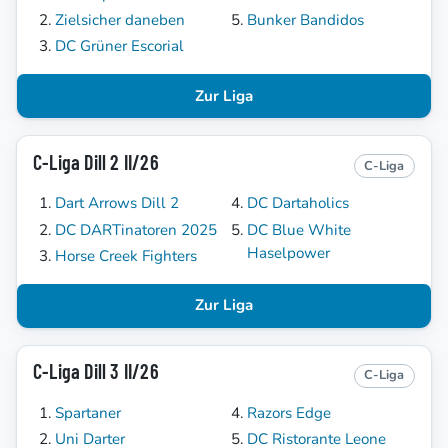
Zielsicher daneben
Bunker Bandidos
DC Grüner Escorial
Zur Liga
C-Liga Dill 2 II/26
C-Liga
Dart Arrows Dill 2
DC Dartaholics
DC DARTinatoren 2025
DC Blue White
Haselpower
Horse Creek Fighters
Zur Liga
C-Liga Dill 3 II/26
C-Liga
Spartaner
Razors Edge
Uni Darter
DC Ristorante Leone