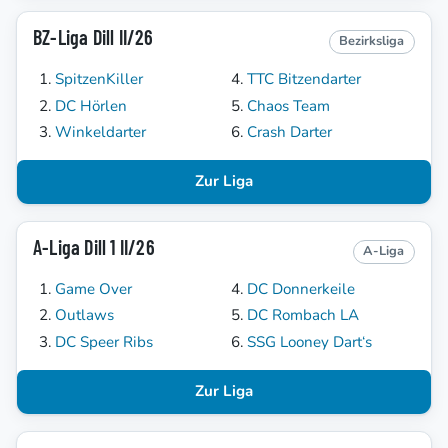
BZ-Liga Dill II/26
Bezirksliga
SpitzenKiller
TTC Bitzendarter
DC Hörlen
Chaos Team
Winkeldarter
Crash Darter
Zur Liga
A-Liga Dill 1 II/26
A-Liga
Game Over
DC Donnerkeile
Outlaws
DC Rombach LA
DC Speer Ribs
SSG Looney Dart‘s
Zur Liga