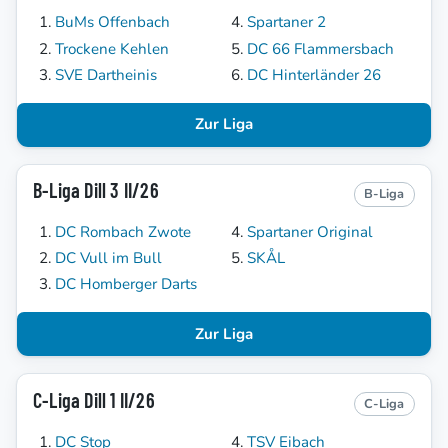
BuMs Offenbach
Spartaner 2
Trockene Kehlen
DC 66 Flammersbach
SVE Dartheinis
DC Hinterländer 26
Zur Liga
B-Liga Dill 3 II/26
B-Liga
DC Rombach Zwote
Spartaner Original
DC Vull im Bull
SKÅL
DC Homberger Darts
Zur Liga
C-Liga Dill 1 II/26
C-Liga
DC Stop
TSV Eibach