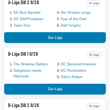
A-Liga Dill 2 II/26
A-Liga
DC Bull Bandits
Die Wilden Jungs
DC DARTinatoren
Fear of the Dart
Team Ilios
Dart Angels
Zur Liga
B-Liga Dill 1 II/26
B-Liga
The Shadow Darters
DC Steckeschmeisser
Gargoyles meets
DC Mushrooms
MacLeod
Odins Raben
Zur Liga
B-Liga Dill 2 II/26
B-Liga