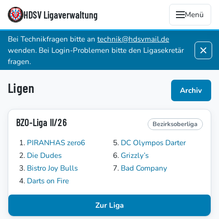
HDSV Ligaverwaltung
Menü
Bei Technikfragen bitte an
technik@hdsvmail.de
wenden. Bei Login-Problemen bitte den Ligasekretär
fragen.
Ligen
Archiv
BZO-Liga II/26
Bezirksoberliga
PIRANHAS zero6
DC Olympos Darter
Die Dudes
Grizzly’s
Bistro Joy Bulls
Bad Company
Darts on Fire
Zur Liga