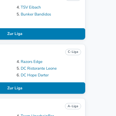
TSV Eibach
Bunker Bandidos
Zur Liga
C-Liga
Razors Edge
DC Ristorante Leone
DC Hope Darter
Zur Liga
A-Liga
Team UnscheinBar