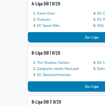
A-Liga Dill 1 II/26
Game Over
DC D
Outlaws
DC 
DC Speer Ribs
SSG 
Zur Liga
B-Liga Dill 1 II/26
The Shadow Darters
DC 
Gargoyles meets MacLeod
Odin
DC Steckeschmeisser
Zur Liga
B-Liga Dill 3 II/26