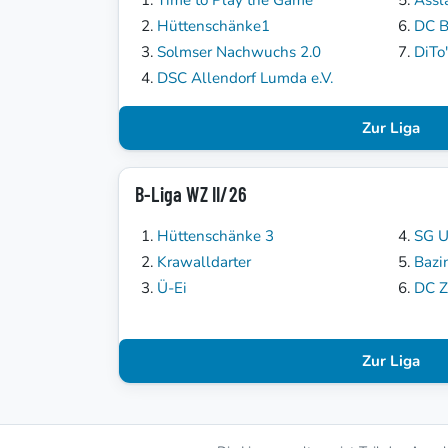
Hüttenschänke1
DC B
Solmser Nachwuchs 2.0
DiTo
DSC Allendorf Lumda e.V.
Zur Liga
B-Liga WZ II/26
Hüttenschänke 3
SG U
Krawalldarter
Bazi
Ü-Ei
DC Z
Zur Liga