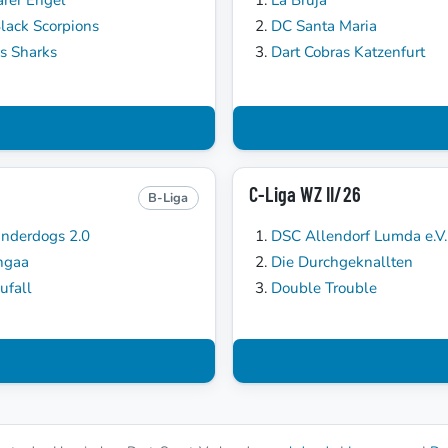
lack Scorpions
DC Santa Maria
's Sharks
Dart Cobras Katzenfurt
C-Liga WZ II/26
B-Liga
nderdogs 2.0
DSC Allendorf Lumda e.V. 
ngaa
Die Durchgeknallten
ufall
Double Trouble