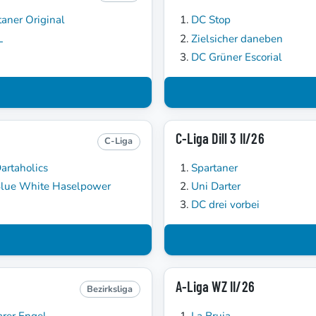
taner Original
DC Stop
L
Zielsicher daneben
DC Grüner Escorial
C-Liga Dill 3 II/26
C-Liga
artaholics
Spartaner
lue White Haselpower
Uni Darter
DC drei vorbei
A-Liga WZ II/26
Bezirksliga
arer Engel
La Bruja