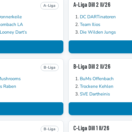
A-Liga Dill 2 II/26
A-Liga
onnerkeile
DC DARTinatoren
Rombach LA
Team Ilios
Looney Dart‘s
Die Wilden Jungs
B-Liga Dill 2 II/26
B-Liga
Mushrooms
BuMs Offenbach
s Raben
Trockene Kehlen
SVE Dartheinis
C-Liga Dill 1 II/26
B-Liga