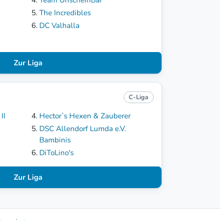
The Incredibles
DC Valhalla
Zur Liga
C-Liga
II
Hector`s Hexen & Zauberer
DSC Allendorf Lumda e.V.
Bambinis
DiToLino's
Zur Liga