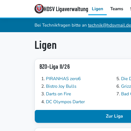
HDSV Ligaverwaltung
Ligen
Teams
Bei Technikfragen bitte an
technik@hdsvmail.de
Ligen
BZO-Liga II/26
PIRANHAS zero6
Die 
Bistro Joy Bulls
Grizz
Darts on Fire
Bad
DC Olympos Darter
Zur Liga