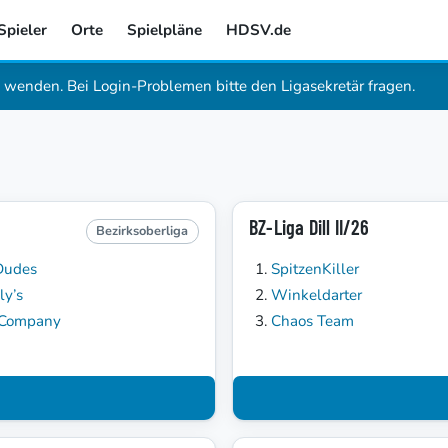
Spieler
Orte
Spielpläne
HDSV.de
wenden. Bei Login-Problemen bitte den Ligasekretär fragen.
BZ-Liga Dill II/26
Bezirksoberliga
Dudes
SpitzenKiller
ly’s
Winkeldarter
 Company
Chaos Team