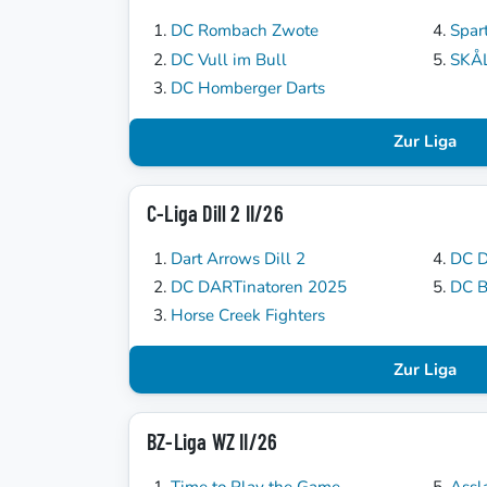
DC Rombach Zwote
Spar
DC Vull im Bull
SKÅ
DC Homberger Darts
Zur Liga
C-Liga Dill 2 II/26
Dart Arrows Dill 2
DC D
DC DARTinatoren 2025
DC B
Horse Creek Fighters
Zur Liga
BZ-Liga WZ II/26
Time to Play the Game
Assl