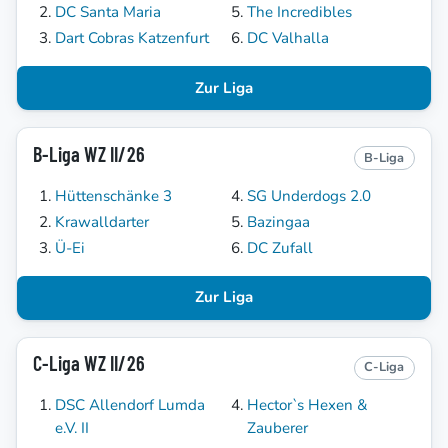
DC Santa Maria
The Incredibles
Dart Cobras Katzenfurt
DC Valhalla
Zur Liga
B-Liga WZ II/26
B-Liga
Hüttenschänke 3
SG Underdogs 2.0
Krawalldarter
Bazingaa
Ü-Ei
DC Zufall
Zur Liga
C-Liga WZ II/26
C-Liga
DSC Allendorf Lumda
Hector`s Hexen &
e.V. II
Zauberer