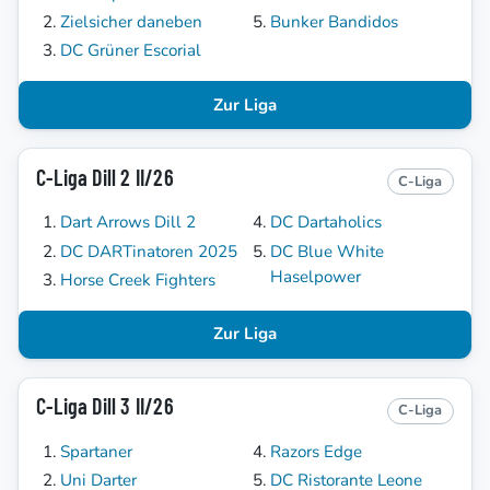
Zielsicher daneben
Bunker Bandidos
DC Grüner Escorial
Zur Liga
C-Liga Dill 2 II/26
C-Liga
Dart Arrows Dill 2
DC Dartaholics
DC DARTinatoren 2025
DC Blue White
Haselpower
Horse Creek Fighters
Zur Liga
C-Liga Dill 3 II/26
C-Liga
Spartaner
Razors Edge
Uni Darter
DC Ristorante Leone