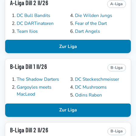
A-Liga Dill 2 II/26
A-Liga
DC Bull Bandits
Die Wilden Jungs
DC DARTinatoren
Fear of the Dart
Team Ilios
Dart Angels
Zur Liga
B-Liga Dill 1 II/26
B-Liga
The Shadow Darters
DC Steckeschmeisser
Gargoyles meets
DC Mushrooms
MacLeod
Odins Raben
Zur Liga
B-Liga Dill 2 II/26
B-Liga