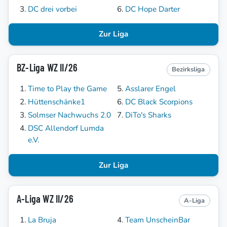
DC drei vorbei
DC Hope Darter
Zur Liga
BZ-Liga WZ II/26
Bezirksliga
Time to Play the Game
Asslarer Engel
Hüttenschänke1
DC Black Scorpions
Solmser Nachwuchs 2.0
DiTo's Sharks
DSC Allendorf Lumda
e.V.
Zur Liga
A-Liga WZ II/26
A-Liga
La Bruja
Team UnscheinBar