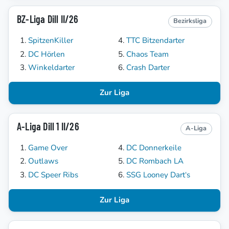
BZ-Liga Dill II/26
Bezirksliga
SpitzenKiller
TTC Bitzendarter
DC Hörlen
Chaos Team
Winkeldarter
Crash Darter
Zur Liga
A-Liga Dill 1 II/26
A-Liga
Game Over
DC Donnerkeile
Outlaws
DC Rombach LA
DC Speer Ribs
SSG Looney Dart‘s
Zur Liga