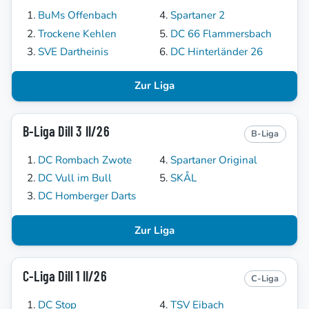
BuMs Offenbach
Spartaner 2
Trockene Kehlen
DC 66 Flammersbach
SVE Dartheinis
DC Hinterländer 26
Zur Liga
B-Liga Dill 3 II/26
B-Liga
DC Rombach Zwote
Spartaner Original
DC Vull im Bull
SKÅL
DC Homberger Darts
Zur Liga
C-Liga Dill 1 II/26
C-Liga
DC Stop
TSV Eibach