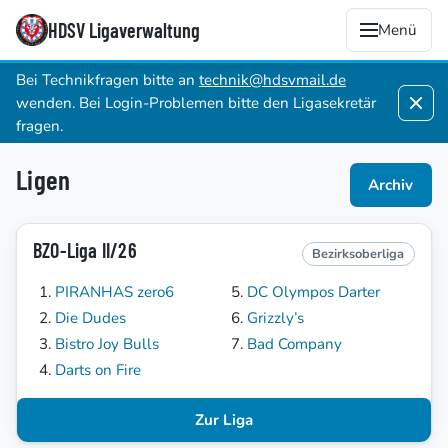
HDSV Ligaverwaltung
Menü
Bei Technikfragen bitte an
technik@hdsvmail.de
wenden. Bei Login-Problemen bitte den Ligasekretär
fragen.
Ligen
Archiv
BZO-Liga II/26
Bezirksoberliga
PIRANHAS zero6
DC Olympos Darter
Die Dudes
Grizzly’s
Bistro Joy Bulls
Bad Company
Darts on Fire
Zur Liga