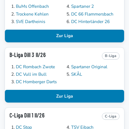
BuMs Offenbach
Spartaner 2
Trockene Kehlen
DC 66 Flammersbach
SVE Dartheinis
DC Hinterländer 26
Zur Liga
B-Liga Dill 3 II/26
B-Liga
DC Rombach Zwote
Spartaner Original
DC Vull im Bull
SKÅL
DC Homberger Darts
Zur Liga
C-Liga Dill 1 II/26
C-Liga
DC Stop
TSV Eibach