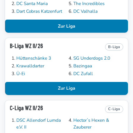
DC Santa Maria
The Incredibles
Dart Cobras Katzenfurt
DC Valhalla
Zur Liga
B-Liga WZ II/26
B-Liga
Hüttenschänke 3
SG Underdogs 2.0
Krawalldarter
Bazingaa
Ü-Ei
DC Zufall
Zur Liga
C-Liga WZ II/26
C-Liga
DSC Allendorf Lumda
Hector`s Hexen &
e.V. II
Zauberer