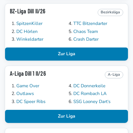
BZ-Liga Dill II/26
Bezirksliga
SpitzenKiller
TTC Bitzendarter
DC Hörlen
Chaos Team
Winkeldarter
Crash Darter
Zur Liga
A-Liga Dill 1 II/26
A-Liga
Game Over
DC Donnerkeile
Outlaws
DC Rombach LA
DC Speer Ribs
SSG Looney Dart‘s
Zur Liga