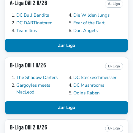
A-Liga Dill 2 II/26
A-Liga
DC Bull Bandits
Die Wilden Jungs
DC DARTinatoren
Fear of the Dart
Team Ilios
Dart Angels
Zur Liga
B-Liga Dill 1 II/26
B-Liga
The Shadow Darters
DC Steckeschmeisser
Gargoyles meets
DC Mushrooms
MacLeod
Odins Raben
Zur Liga
B-Liga Dill 2 II/26
B-Liga