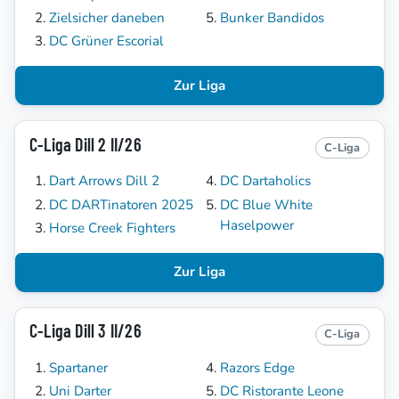
Zielsicher daneben
Bunker Bandidos
DC Grüner Escorial
Zur Liga
C-Liga Dill 2 II/26
C-Liga
Dart Arrows Dill 2
DC Dartaholics
DC DARTinatoren 2025
DC Blue White
Haselpower
Horse Creek Fighters
Zur Liga
C-Liga Dill 3 II/26
C-Liga
Spartaner
Razors Edge
Uni Darter
DC Ristorante Leone