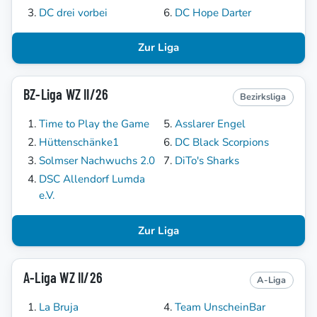
DC drei vorbei
DC Hope Darter
Zur Liga
BZ-Liga WZ II/26
Bezirksliga
Time to Play the Game
Asslarer Engel
Hüttenschänke1
DC Black Scorpions
Solmser Nachwuchs 2.0
DiTo's Sharks
DSC Allendorf Lumda
e.V.
Zur Liga
A-Liga WZ II/26
A-Liga
La Bruja
Team UnscheinBar