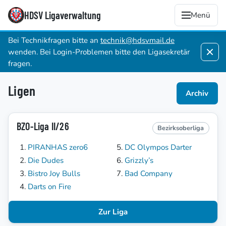
HDSV Ligaverwaltung
Menü
Bei Technikfragen bitte an
technik@hdsvmail.de
wenden. Bei Login-Problemen bitte den Ligasekretär
fragen.
Ligen
Archiv
BZO-Liga II/26
Bezirksoberliga
PIRANHAS zero6
DC Olympos Darter
Die Dudes
Grizzly’s
Bistro Joy Bulls
Bad Company
Darts on Fire
Zur Liga