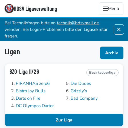
HDSV Ligaverwaltung
Menü
Bei Technikfragen bitte an
technik@hdsvmail.de
wenden. Bei Login-Problemen bitte den Ligasekretär
fragen.
Ligen
Archiv
BZO-Liga II/26
Bezirksoberliga
PIRANHAS zero6
Die Dudes
Bistro Joy Bulls
Grizzly’s
Darts on Fire
Bad Company
DC Olympos Darter
Zur Liga