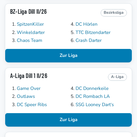
BZ-Liga Dill II/26
Bezirksliga
SpitzenKiller
DC Hörlen
Winkeldarter
TTC Bitzendarter
Chaos Team
Crash Darter
Zur Liga
A-Liga Dill 1 II/26
A-Liga
Game Over
DC Donnerkeile
Outlaws
DC Rombach LA
DC Speer Ribs
SSG Looney Dart‘s
Zur Liga