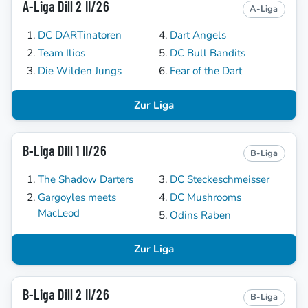
A-Liga Dill 2 II/26
A-Liga
DC DARTinatoren
Dart Angels
Team Ilios
DC Bull Bandits
Die Wilden Jungs
Fear of the Dart
Zur Liga
B-Liga Dill 1 II/26
B-Liga
The Shadow Darters
DC Steckeschmeisser
Gargoyles meets
DC Mushrooms
MacLeod
Odins Raben
Zur Liga
B-Liga Dill 2 II/26
B-Liga