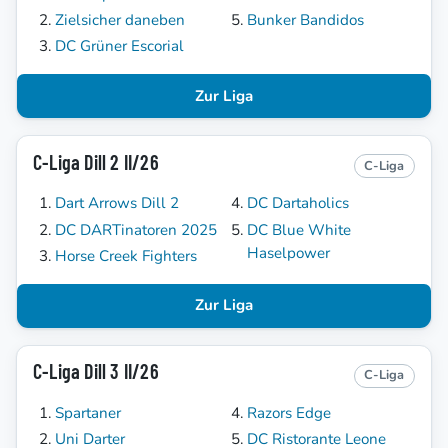
Zielsicher daneben
Bunker Bandidos
DC Grüner Escorial
Zur Liga
C-Liga Dill 2 II/26
C-Liga
Dart Arrows Dill 2
DC Dartaholics
DC DARTinatoren 2025
DC Blue White
Haselpower
Horse Creek Fighters
Zur Liga
C-Liga Dill 3 II/26
C-Liga
Spartaner
Razors Edge
Uni Darter
DC Ristorante Leone