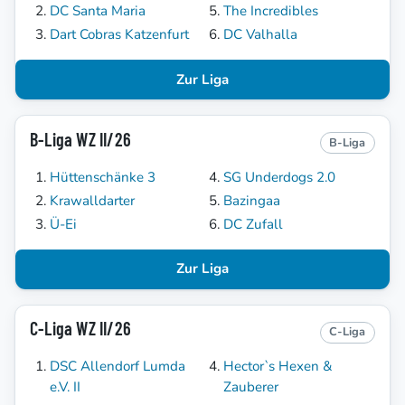
DC Santa Maria
The Incredibles
Dart Cobras Katzenfurt
DC Valhalla
Zur Liga
B-Liga WZ II/26
B-Liga
Hüttenschänke 3
SG Underdogs 2.0
Krawalldarter
Bazingaa
Ü-Ei
DC Zufall
Zur Liga
C-Liga WZ II/26
C-Liga
DSC Allendorf Lumda
Hector`s Hexen &
e.V. II
Zauberer