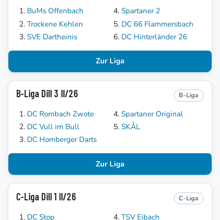
BuMs Offenbach
Spartaner 2
Trockene Kehlen
DC 66 Flammersbach
SVE Dartheinis
DC Hinterländer 26
Zur Liga
B-Liga Dill 3 II/26
B-Liga
DC Rombach Zwote
Spartaner Original
DC Vull im Bull
SKÅL
DC Homberger Darts
Zur Liga
C-Liga Dill 1 II/26
C-Liga
DC Stop
TSV Eibach