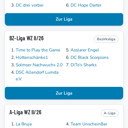
DC drei vorbei
DC Hope Darter
Zur Liga
BZ-Liga WZ II/26
Bezirksliga
Time to Play the Game
Asslarer Engel
Hüttenschänke1
DC Black Scorpions
Solmser Nachwuchs 2.0
DiTo's Sharks
DSC Allendorf Lumda
e.V.
Zur Liga
A-Liga WZ II/26
A-Liga
La Bruja
Team UnscheinBar