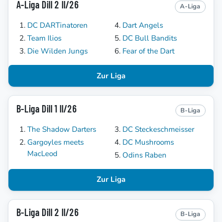
A-Liga Dill 2 II/26
A-Liga
DC DARTinatoren
Dart Angels
Team Ilios
DC Bull Bandits
Die Wilden Jungs
Fear of the Dart
Zur Liga
B-Liga Dill 1 II/26
B-Liga
The Shadow Darters
DC Steckeschmeisser
Gargoyles meets
DC Mushrooms
MacLeod
Odins Raben
Zur Liga
B-Liga Dill 2 II/26
B-Liga