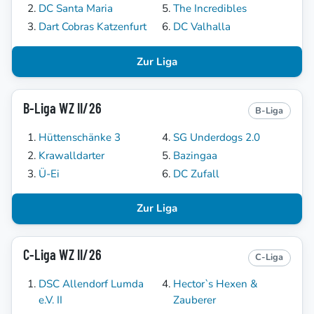
DC Santa Maria
The Incredibles
Dart Cobras Katzenfurt
DC Valhalla
Zur Liga
B-Liga WZ II/26
B-Liga
Hüttenschänke 3
SG Underdogs 2.0
Krawalldarter
Bazingaa
Ü-Ei
DC Zufall
Zur Liga
C-Liga WZ II/26
C-Liga
DSC Allendorf Lumda
Hector`s Hexen &
e.V. II
Zauberer