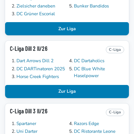
Zielsicher daneben
Bunker Bandidos
DC Grüner Escorial
Zur Liga
C-Liga Dill 2 II/26
C-Liga
Dart Arrows Dill 2
DC Dartaholics
DC DARTinatoren 2025
DC Blue White
Haselpower
Horse Creek Fighters
Zur Liga
C-Liga Dill 3 II/26
C-Liga
Spartaner
Razors Edge
Uni Darter
DC Ristorante Leone