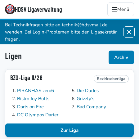
HDSV Ligaverwaltung
Menü
Bei Technikfragen bitte an
technik@hdsvmail.de
wenden. Bei Login-Problemen bitte den Ligasekretär
fragen.
Ligen
Archiv
BZO-Liga II/26
Bezirksoberliga
PIRANHAS zero6
Die Dudes
Bistro Joy Bulls
Grizzly’s
Darts on Fire
Bad Company
DC Olympos Darter
Zur Liga