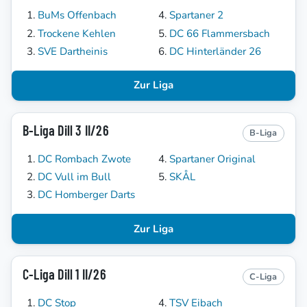
BuMs Offenbach
Spartaner 2
Trockene Kehlen
DC 66 Flammersbach
SVE Dartheinis
DC Hinterländer 26
Zur Liga
B-Liga Dill 3 II/26
B-Liga
DC Rombach Zwote
Spartaner Original
DC Vull im Bull
SKÅL
DC Homberger Darts
Zur Liga
C-Liga Dill 1 II/26
C-Liga
DC Stop
TSV Eibach