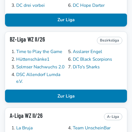
DC drei vorbei
DC Hope Darter
Zur Liga
BZ-Liga WZ II/26
Bezirksliga
Time to Play the Game
Asslarer Engel
Hüttenschänke1
DC Black Scorpions
Solmser Nachwuchs 2.0
DiTo's Sharks
DSC Allendorf Lumda
e.V.
Zur Liga
A-Liga WZ II/26
A-Liga
La Bruja
Team UnscheinBar