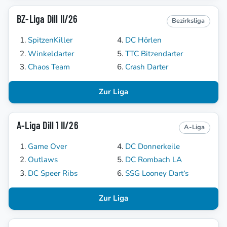
BZ-Liga Dill II/26
Bezirksliga
SpitzenKiller
DC Hörlen
Winkeldarter
TTC Bitzendarter
Chaos Team
Crash Darter
Zur Liga
A-Liga Dill 1 II/26
A-Liga
Game Over
DC Donnerkeile
Outlaws
DC Rombach LA
DC Speer Ribs
SSG Looney Dart‘s
Zur Liga