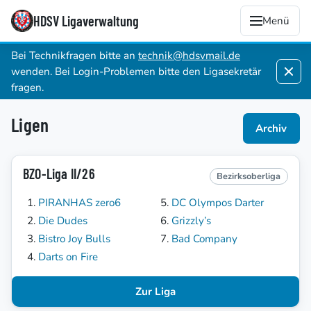
HDSV Ligaverwaltung
Menü
Bei Technikfragen bitte an
technik@hdsvmail.de
wenden. Bei Login-Problemen bitte den Ligasekretär
fragen.
Ligen
Archiv
BZO-Liga II/26
Bezirksoberliga
PIRANHAS zero6
DC Olympos Darter
Die Dudes
Grizzly’s
Bistro Joy Bulls
Bad Company
Darts on Fire
Zur Liga