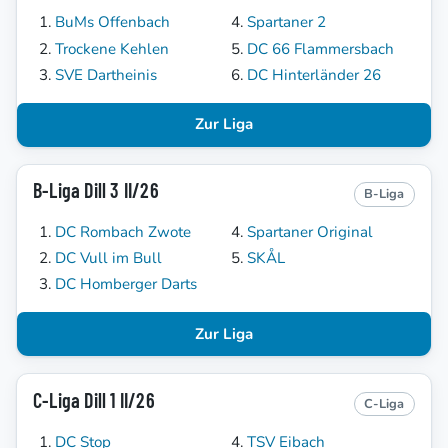
BuMs Offenbach
Spartaner 2
Trockene Kehlen
DC 66 Flammersbach
SVE Dartheinis
DC Hinterländer 26
Zur Liga
B-Liga Dill 3 II/26
B-Liga
DC Rombach Zwote
Spartaner Original
DC Vull im Bull
SKÅL
DC Homberger Darts
Zur Liga
C-Liga Dill 1 II/26
C-Liga
DC Stop
TSV Eibach