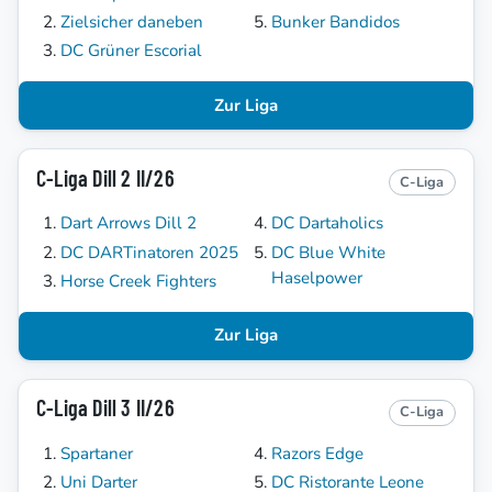
Zielsicher daneben
Bunker Bandidos
DC Grüner Escorial
Zur Liga
C-Liga Dill 2 II/26
C-Liga
Dart Arrows Dill 2
DC Dartaholics
DC DARTinatoren 2025
DC Blue White
Haselpower
Horse Creek Fighters
Zur Liga
C-Liga Dill 3 II/26
C-Liga
Spartaner
Razors Edge
Uni Darter
DC Ristorante Leone