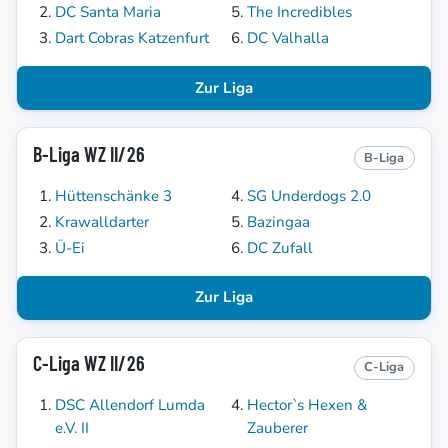
DC Santa Maria
The Incredibles
Dart Cobras Katzenfurt
DC Valhalla
Zur Liga
B-Liga WZ II/26
B-Liga
Hüttenschänke 3
SG Underdogs 2.0
Krawalldarter
Bazingaa
Ü-Ei
DC Zufall
Zur Liga
C-Liga WZ II/26
C-Liga
DSC Allendorf Lumda
Hector`s Hexen &
e.V. II
Zauberer