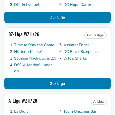
DC drei vorbei
DC Hope Darter
Zur Liga
BZ-Liga WZ II/26
Bezirksliga
Time to Play the Game
Asslarer Engel
Hüttenschänke1
DC Black Scorpions
Solmser Nachwuchs 2.0
DiTo's Sharks
DSC Allendorf Lumda
e.V.
Zur Liga
A-Liga WZ II/26
A-Liga
La Bruja
Team UnscheinBar