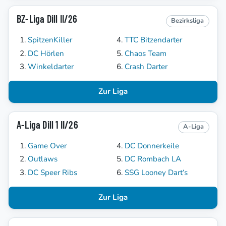
BZ-Liga Dill II/26
Bezirksliga
SpitzenKiller
TTC Bitzendarter
DC Hörlen
Chaos Team
Winkeldarter
Crash Darter
Zur Liga
A-Liga Dill 1 II/26
A-Liga
Game Over
DC Donnerkeile
Outlaws
DC Rombach LA
DC Speer Ribs
SSG Looney Dart‘s
Zur Liga