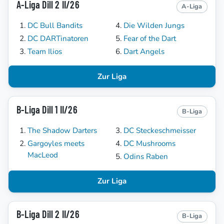
A-Liga Dill 2 II/26
A-Liga
DC Bull Bandits
Die Wilden Jungs
DC DARTinatoren
Fear of the Dart
Team Ilios
Dart Angels
Zur Liga
B-Liga Dill 1 II/26
B-Liga
The Shadow Darters
DC Steckeschmeisser
Gargoyles meets
DC Mushrooms
MacLeod
Odins Raben
Zur Liga
B-Liga Dill 2 II/26
B-Liga