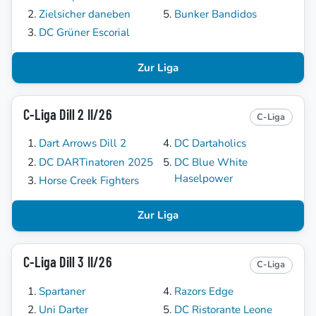
Zielsicher daneben
Bunker Bandidos
DC Grüner Escorial
Zur Liga
C-Liga Dill 2 II/26
C-Liga
Dart Arrows Dill 2
DC Dartaholics
DC DARTinatoren 2025
DC Blue White
Haselpower
Horse Creek Fighters
Zur Liga
C-Liga Dill 3 II/26
C-Liga
Spartaner
Razors Edge
Uni Darter
DC Ristorante Leone