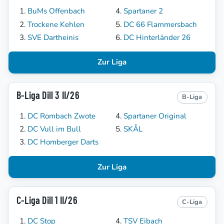
BuMs Offenbach
Spartaner 2
Trockene Kehlen
DC 66 Flammersbach
SVE Dartheinis
DC Hinterländer 26
Zur Liga
B-Liga Dill 3 II/26
B-Liga
DC Rombach Zwote
Spartaner Original
DC Vull im Bull
SKÅL
DC Homberger Darts
Zur Liga
C-Liga Dill 1 II/26
C-Liga
DC Stop
TSV Eibach