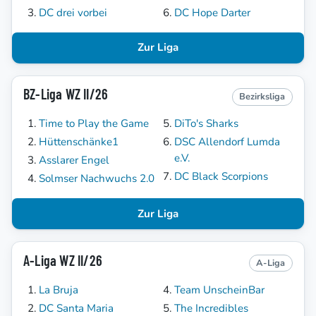
DC drei vorbei
DC Hope Darter
Zur Liga
BZ-Liga WZ II/26
Bezirksliga
Time to Play the Game
DiTo's Sharks
Hüttenschänke1
DSC Allendorf Lumda
e.V.
Asslarer Engel
DC Black Scorpions
Solmser Nachwuchs 2.0
Zur Liga
A-Liga WZ II/26
A-Liga
La Bruja
Team UnscheinBar
DC Santa Maria
The Incredibles