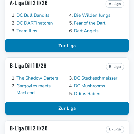
A-Liga Dill 2 II/26
A-Liga
DC Bull Bandits
Die Wilden Jungs
DC DARTinatoren
Fear of the Dart
Team Ilios
Dart Angels
Zur Liga
B-Liga Dill 1 II/26
B-Liga
The Shadow Darters
DC Steckeschmeisser
Gargoyles meets
DC Mushrooms
MacLeod
Odins Raben
Zur Liga
B-Liga Dill 2 II/26
B-Liga