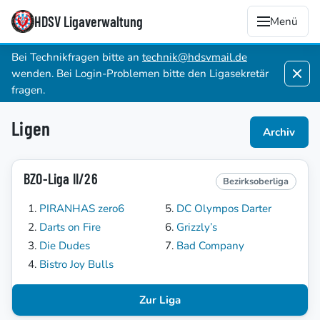
HDSV Ligaverwaltung
Menü
Bei Technikfragen bitte an
technik@hdsvmail.de
wenden. Bei Login-Problemen bitte den Ligasekretär
fragen.
Ligen
Archiv
BZO-Liga II/26
Bezirksoberliga
PIRANHAS zero6
DC Olympos Darter
Darts on Fire
Grizzly’s
Die Dudes
Bad Company
Bistro Joy Bulls
Zur Liga