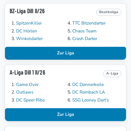
BZ-Liga Dill II/26
Bezirksliga
SpitzenKiller
TTC Bitzendarter
DC Hörlen
Chaos Team
Winkeldarter
Crash Darter
Zur Liga
A-Liga Dill 1 II/26
A-Liga
Game Over
DC Donnerkeile
Outlaws
DC Rombach LA
DC Speer Ribs
SSG Looney Dart‘s
Zur Liga