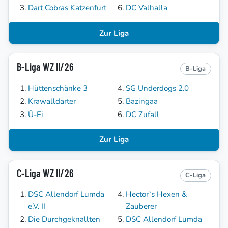
Dart Cobras Katzenfurt
DC Valhalla
Zur Liga
B-Liga WZ II/26
B-Liga
Hüttenschänke 3
SG Underdogs 2.0
Krawalldarter
Bazingaa
Ü-Ei
DC Zufall
Zur Liga
C-Liga WZ II/26
C-Liga
DSC Allendorf Lumda
Hector`s Hexen &
e.V. II
Zauberer
Die Durchgeknallten
DSC Allendorf Lumda