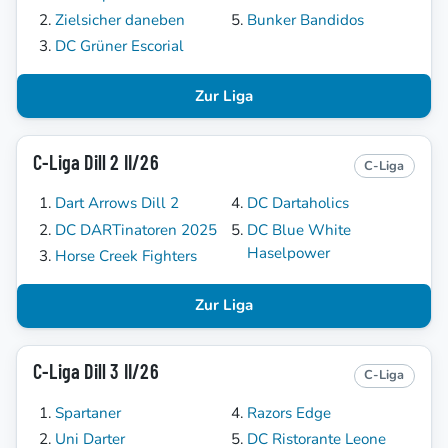
Zielsicher daneben
Bunker Bandidos
DC Grüner Escorial
Zur Liga
C-Liga Dill 2 II/26
C-Liga
Dart Arrows Dill 2
DC Dartaholics
DC DARTinatoren 2025
DC Blue White
Haselpower
Horse Creek Fighters
Zur Liga
C-Liga Dill 3 II/26
C-Liga
Spartaner
Razors Edge
Uni Darter
DC Ristorante Leone