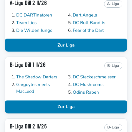
A-Liga Dill 2 II/26
A-Liga
DC DARTinatoren
Dart Angels
Team Ilios
DC Bull Bandits
Die Wilden Jungs
Fear of the Dart
Zur Liga
B-Liga Dill 1 II/26
B-Liga
The Shadow Darters
DC Steckeschmeisser
Gargoyles meets
DC Mushrooms
MacLeod
Odins Raben
Zur Liga
B-Liga Dill 2 II/26
B-Liga