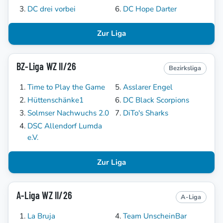
DC drei vorbei
DC Hope Darter
Zur Liga
BZ-Liga WZ II/26
Bezirksliga
Time to Play the Game
Asslarer Engel
Hüttenschänke1
DC Black Scorpions
Solmser Nachwuchs 2.0
DiTo's Sharks
DSC Allendorf Lumda
e.V.
Zur Liga
A-Liga WZ II/26
A-Liga
La Bruja
Team UnscheinBar