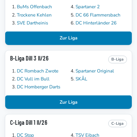
BuMs Offenbach
Spartaner 2
Trockene Kehlen
DC 66 Flammersbach
SVE Dartheinis
DC Hinterländer 26
Zur Liga
B-Liga Dill 3 II/26
B-Liga
DC Rombach Zwote
Spartaner Original
DC Vull im Bull
SKÅL
DC Homberger Darts
Zur Liga
C-Liga Dill 1 II/26
C-Liga
DC Stop
TSV Eibach