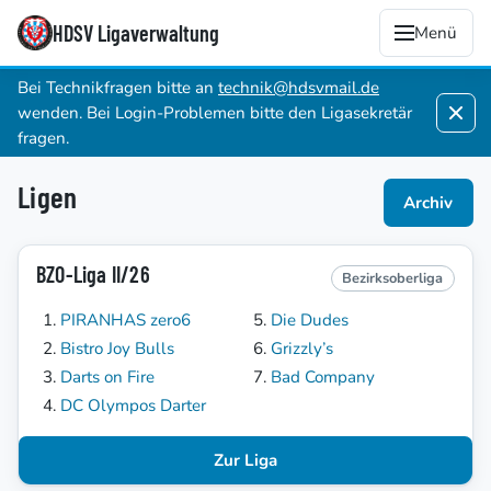
HDSV Ligaverwaltung
Menü
Bei Technikfragen bitte an
technik@hdsvmail.de
wenden. Bei Login-Problemen bitte den Ligasekretär
fragen.
Ligen
Archiv
BZO-Liga II/26
Bezirksoberliga
PIRANHAS zero6
Die Dudes
Bistro Joy Bulls
Grizzly’s
Darts on Fire
Bad Company
DC Olympos Darter
Zur Liga