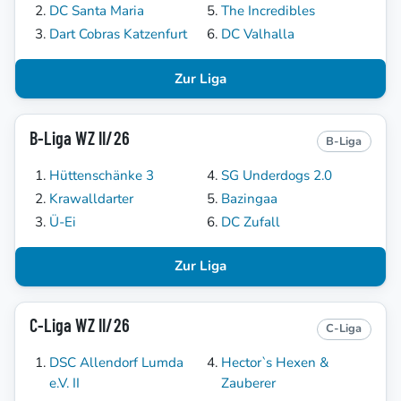
DC Santa Maria
The Incredibles
Dart Cobras Katzenfurt
DC Valhalla
Zur Liga
B-Liga WZ II/26
B-Liga
Hüttenschänke 3
SG Underdogs 2.0
Krawalldarter
Bazingaa
Ü-Ei
DC Zufall
Zur Liga
C-Liga WZ II/26
C-Liga
DSC Allendorf Lumda
Hector`s Hexen &
e.V. II
Zauberer