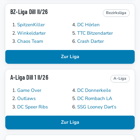
BZ-Liga Dill II/26
Bezirksliga
SpitzenKiller
DC Hörlen
Winkeldarter
TTC Bitzendarter
Chaos Team
Crash Darter
Zur Liga
A-Liga Dill 1 II/26
A-Liga
Game Over
DC Donnerkeile
Outlaws
DC Rombach LA
DC Speer Ribs
SSG Looney Dart‘s
Zur Liga