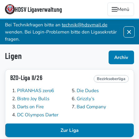
HDSV Ligaverwaltung
Menü
Bei Technikfragen bitte an
technik@hdsvmail.de
wenden. Bei Login-Problemen bitte den Ligasekretär
fragen.
Ligen
Archiv
BZO-Liga II/26
Bezirksoberliga
PIRANHAS zero6
Die Dudes
Bistro Joy Bulls
Grizzly’s
Darts on Fire
Bad Company
DC Olympos Darter
Zur Liga