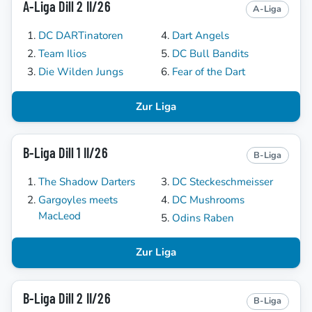
A-Liga Dill 2 II/26
A-Liga
DC DARTinatoren
Dart Angels
Team Ilios
DC Bull Bandits
Die Wilden Jungs
Fear of the Dart
Zur Liga
B-Liga Dill 1 II/26
B-Liga
The Shadow Darters
DC Steckeschmeisser
Gargoyles meets
DC Mushrooms
MacLeod
Odins Raben
Zur Liga
B-Liga Dill 2 II/26
B-Liga