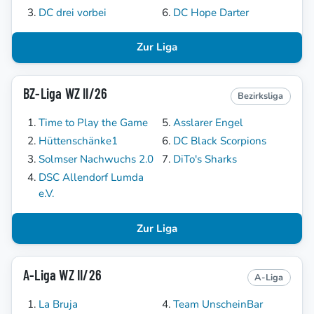
DC drei vorbei
DC Hope Darter
Zur Liga
BZ-Liga WZ II/26
Bezirksliga
Time to Play the Game
Asslarer Engel
Hüttenschänke1
DC Black Scorpions
Solmser Nachwuchs 2.0
DiTo's Sharks
DSC Allendorf Lumda
e.V.
Zur Liga
A-Liga WZ II/26
A-Liga
La Bruja
Team UnscheinBar