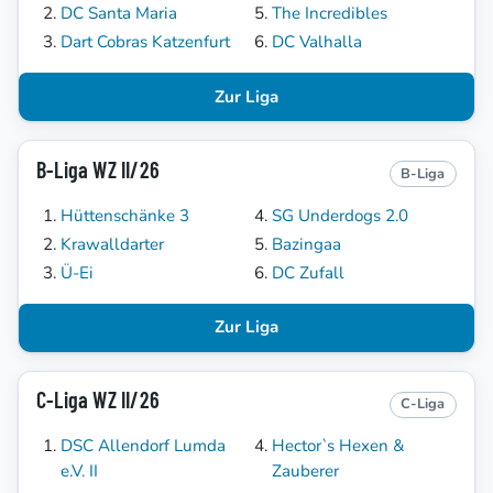
DC Santa Maria
The Incredibles
Dart Cobras Katzenfurt
DC Valhalla
Zur Liga
B-Liga WZ II/26
B-Liga
Hüttenschänke 3
SG Underdogs 2.0
Krawalldarter
Bazingaa
Ü-Ei
DC Zufall
Zur Liga
C-Liga WZ II/26
C-Liga
DSC Allendorf Lumda
Hector`s Hexen &
e.V. II
Zauberer