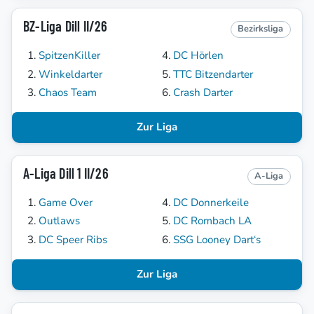
BZ-Liga Dill II/26
Bezirksliga
SpitzenKiller
DC Hörlen
Winkeldarter
TTC Bitzendarter
Chaos Team
Crash Darter
Zur Liga
A-Liga Dill 1 II/26
A-Liga
Game Over
DC Donnerkeile
Outlaws
DC Rombach LA
DC Speer Ribs
SSG Looney Dart‘s
Zur Liga