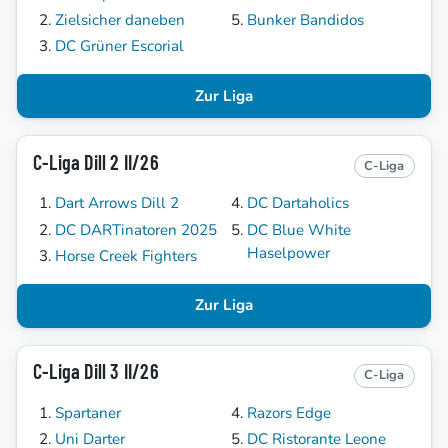
Zielsicher daneben
Bunker Bandidos
DC Grüner Escorial
Zur Liga
C-Liga Dill 2 II/26
C-Liga
Dart Arrows Dill 2
DC Dartaholics
DC DARTinatoren 2025
DC Blue White
Haselpower
Horse Creek Fighters
Zur Liga
C-Liga Dill 3 II/26
C-Liga
Spartaner
Razors Edge
Uni Darter
DC Ristorante Leone