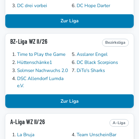
DC drei vorbei
DC Hope Darter
Zur Liga
BZ-Liga WZ II/26
Bezirksliga
Time to Play the Game
Asslarer Engel
Hüttenschänke1
DC Black Scorpions
Solmser Nachwuchs 2.0
DiTo's Sharks
DSC Allendorf Lumda
e.V.
Zur Liga
A-Liga WZ II/26
A-Liga
La Bruja
Team UnscheinBar