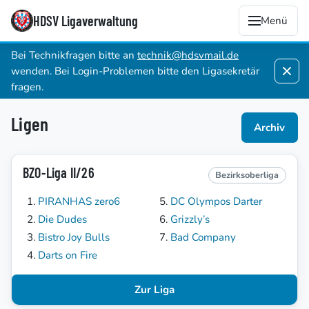
HDSV Ligaverwaltung
Menü
Bei Technikfragen bitte an
technik@hdsvmail.de
wenden. Bei Login-Problemen bitte den Ligasekretär
fragen.
Ligen
Archiv
BZO-Liga II/26
Bezirksoberliga
PIRANHAS zero6
DC Olympos Darter
Die Dudes
Grizzly’s
Bistro Joy Bulls
Bad Company
Darts on Fire
Zur Liga