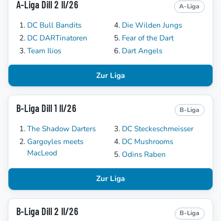
A-Liga Dill 2 II/26
A-Liga
DC Bull Bandits
Die Wilden Jungs
DC DARTinatoren
Fear of the Dart
Team Ilios
Dart Angels
Zur Liga
B-Liga Dill 1 II/26
B-Liga
The Shadow Darters
DC Steckeschmeisser
Gargoyles meets
DC Mushrooms
MacLeod
Odins Raben
Zur Liga
B-Liga Dill 2 II/26
B-Liga