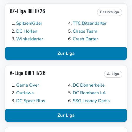
BZ-Liga Dill II/26
Bezirksliga
SpitzenKiller
TTC Bitzendarter
DC Hörlen
Chaos Team
Winkeldarter
Crash Darter
Zur Liga
A-Liga Dill 1 II/26
A-Liga
Game Over
DC Donnerkeile
Outlaws
DC Rombach LA
DC Speer Ribs
SSG Looney Dart‘s
Zur Liga