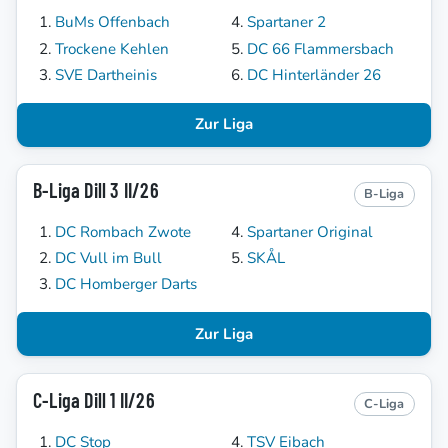
BuMs Offenbach
Spartaner 2
Trockene Kehlen
DC 66 Flammersbach
SVE Dartheinis
DC Hinterländer 26
Zur Liga
B-Liga Dill 3 II/26
B-Liga
DC Rombach Zwote
Spartaner Original
DC Vull im Bull
SKÅL
DC Homberger Darts
Zur Liga
C-Liga Dill 1 II/26
C-Liga
DC Stop
TSV Eibach