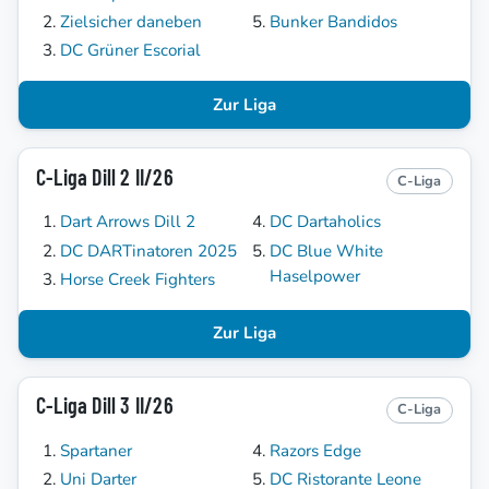
Zielsicher daneben
Bunker Bandidos
DC Grüner Escorial
Zur Liga
C-Liga Dill 2 II/26
C-Liga
Dart Arrows Dill 2
DC Dartaholics
DC DARTinatoren 2025
DC Blue White
Haselpower
Horse Creek Fighters
Zur Liga
C-Liga Dill 3 II/26
C-Liga
Spartaner
Razors Edge
Uni Darter
DC Ristorante Leone