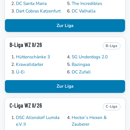
DC Santa Maria
The Incredibles
Dart Cobras Katzenfurt
DC Valhalla
Zur Liga
B-Liga WZ II/26
B-Liga
Hüttenschänke 3
SG Underdogs 2.0
Krawalldarter
Bazingaa
Ü-Ei
DC Zufall
Zur Liga
C-Liga WZ II/26
C-Liga
DSC Allendorf Lumda
Hector`s Hexen &
e.V. II
Zauberer