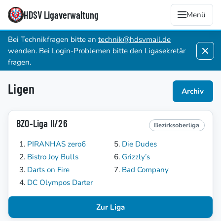
HDSV Ligaverwaltung
Menü
Bei Technikfragen bitte an
technik@hdsvmail.de
wenden. Bei Login-Problemen bitte den Ligasekretär
fragen.
Ligen
Archiv
BZO-Liga II/26
Bezirksoberliga
PIRANHAS zero6
Die Dudes
Bistro Joy Bulls
Grizzly’s
Darts on Fire
Bad Company
DC Olympos Darter
Zur Liga