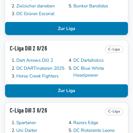
Zielsicher daneben
Bunker Bandidos
DC Grüner Escorial
Zur Liga
C-Liga Dill 2 II/26
C-Liga
Dart Arrows Dill 2
DC Dartaholics
DC DARTinatoren 2025
DC Blue White
Haselpower
Horse Creek Fighters
Zur Liga
C-Liga Dill 3 II/26
C-Liga
Spartaner
Razors Edge
Uni Darter
DC Ristorante Leone