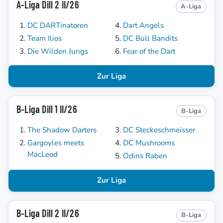
A-Liga Dill 2 II/26
A-Liga
DC DARTinatoren
Dart Angels
Team Ilios
DC Bull Bandits
Die Wilden Jungs
Fear of the Dart
Zur Liga
B-Liga Dill 1 II/26
B-Liga
The Shadow Darters
DC Steckeschmeisser
Gargoyles meets
DC Mushrooms
MacLeod
Odins Raben
Zur Liga
B-Liga Dill 2 II/26
B-Liga