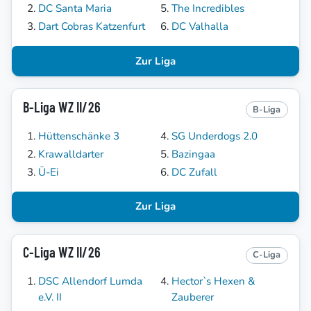
DC Santa Maria
The Incredibles
Dart Cobras Katzenfurt
DC Valhalla
Zur Liga
B-Liga WZ II/26
B-Liga
Hüttenschänke 3
SG Underdogs 2.0
Krawalldarter
Bazingaa
Ü-Ei
DC Zufall
Zur Liga
C-Liga WZ II/26
C-Liga
DSC Allendorf Lumda
Hector`s Hexen &
e.V. II
Zauberer