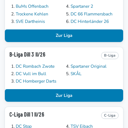
BuMs Offenbach
Spartaner 2
Trockene Kehlen
DC 66 Flammersbach
SVE Dartheinis
DC Hinterländer 26
Zur Liga
B-Liga Dill 3 II/26
B-Liga
DC Rombach Zwote
Spartaner Original
DC Vull im Bull
SKÅL
DC Homberger Darts
Zur Liga
C-Liga Dill 1 II/26
C-Liga
DC Stop
TSV Eibach