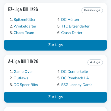
BZ-Liga Dill II/26
Bezirksliga
SpitzenKiller
DC Hörlen
Winkeldarter
TTC Bitzendarter
Chaos Team
Crash Darter
Zur Liga
A-Liga Dill 1 II/26
A-Liga
Game Over
DC Donnerkeile
Outlaws
DC Rombach LA
DC Speer Ribs
SSG Looney Dart‘s
Zur Liga