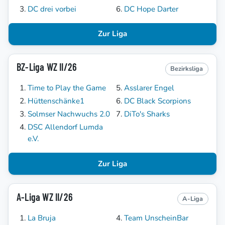
DC drei vorbei
DC Hope Darter
Zur Liga
BZ-Liga WZ II/26
Bezirksliga
Time to Play the Game
Asslarer Engel
Hüttenschänke1
DC Black Scorpions
Solmser Nachwuchs 2.0
DiTo's Sharks
DSC Allendorf Lumda
e.V.
Zur Liga
A-Liga WZ II/26
A-Liga
La Bruja
Team UnscheinBar