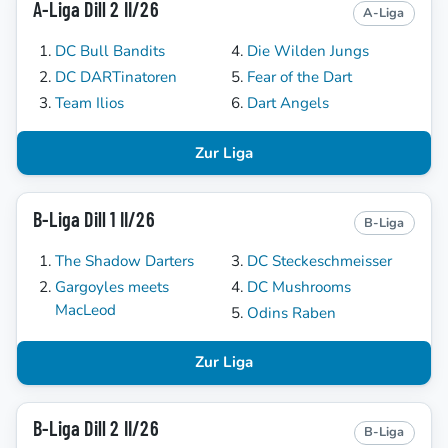
A-Liga Dill 2 II/26
A-Liga
DC Bull Bandits
Die Wilden Jungs
DC DARTinatoren
Fear of the Dart
Team Ilios
Dart Angels
Zur Liga
B-Liga Dill 1 II/26
B-Liga
The Shadow Darters
DC Steckeschmeisser
Gargoyles meets
DC Mushrooms
MacLeod
Odins Raben
Zur Liga
B-Liga Dill 2 II/26
B-Liga