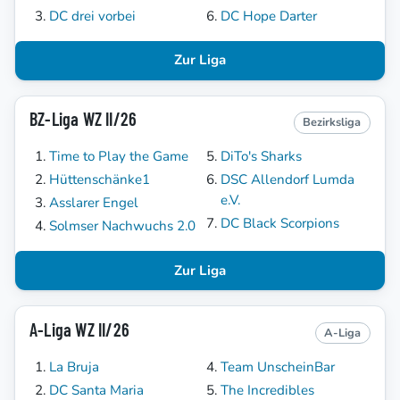
DC drei vorbei
DC Hope Darter
Zur Liga
BZ-Liga WZ II/26
Bezirksliga
Time to Play the Game
DiTo's Sharks
Hüttenschänke1
DSC Allendorf Lumda
e.V.
Asslarer Engel
DC Black Scorpions
Solmser Nachwuchs 2.0
Zur Liga
A-Liga WZ II/26
A-Liga
La Bruja
Team UnscheinBar
DC Santa Maria
The Incredibles