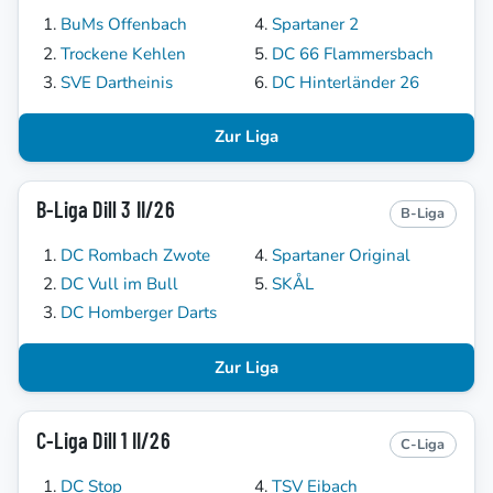
BuMs Offenbach
Spartaner 2
Trockene Kehlen
DC 66 Flammersbach
SVE Dartheinis
DC Hinterländer 26
Zur Liga
B-Liga Dill 3 II/26
B-Liga
DC Rombach Zwote
Spartaner Original
DC Vull im Bull
SKÅL
DC Homberger Darts
Zur Liga
C-Liga Dill 1 II/26
C-Liga
DC Stop
TSV Eibach