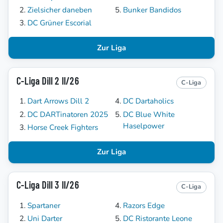
Zielsicher daneben
Bunker Bandidos
DC Grüner Escorial
Zur Liga
C-Liga Dill 2 II/26
C-Liga
Dart Arrows Dill 2
DC Dartaholics
DC DARTinatoren 2025
DC Blue White
Haselpower
Horse Creek Fighters
Zur Liga
C-Liga Dill 3 II/26
C-Liga
Spartaner
Razors Edge
Uni Darter
DC Ristorante Leone