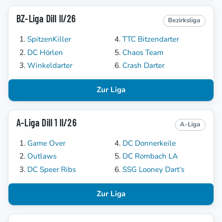
BZ-Liga Dill II/26
Bezirksliga
SpitzenKiller
TTC Bitzendarter
DC Hörlen
Chaos Team
Winkeldarter
Crash Darter
Zur Liga
A-Liga Dill 1 II/26
A-Liga
Game Over
DC Donnerkeile
Outlaws
DC Rombach LA
DC Speer Ribs
SSG Looney Dart‘s
Zur Liga