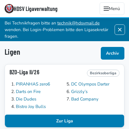
HDSV Ligaverwaltung
Menü
Bei Technikfragen bitte an
technik@hdsvmail.de
wenden. Bei Login-Problemen bitte den Ligasekretär
fragen.
Ligen
Archiv
BZO-Liga II/26
Bezirksoberliga
PIRANHAS zero6
DC Olympos Darter
Darts on Fire
Grizzly’s
Die Dudes
Bad Company
Bistro Joy Bulls
Zur Liga