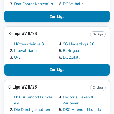
Dart Cobras Katzenfurt
DC Valhalla
Zur Liga
B-Liga WZ II/26
B-Liga
Hüttenschänke 3
SG Underdogs 2.0
Krawalldarter
Bazingaa
Ü-Ei
DC Zufall
Zur Liga
C-Liga WZ II/26
C-Liga
DSC Allendorf Lumda
Hector`s Hexen &
e.V. II
Zauberer
Die Durchgeknallten
DSC Allendorf Lumda