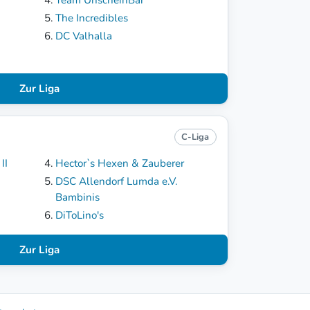
The Incredibles
DC Valhalla
Zur Liga
C-Liga
II
Hector`s Hexen & Zauberer
DSC Allendorf Lumda e.V.
Bambinis
DiToLino's
Zur Liga