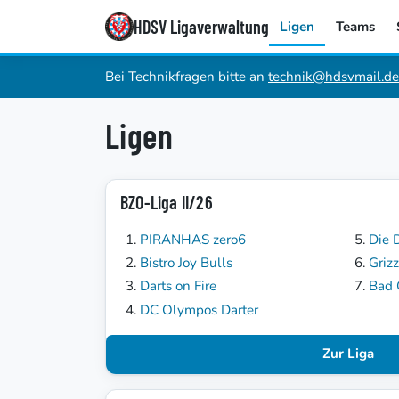
HDSV Ligaverwaltung
Ligen
Teams
Bei Technikfragen bitte an
technik@hdsvmail.de
Ligen
BZO-Liga II/26
PIRANHAS zero6
Die 
Bistro Joy Bulls
Grizz
Darts on Fire
Bad
DC Olympos Darter
Zur Liga