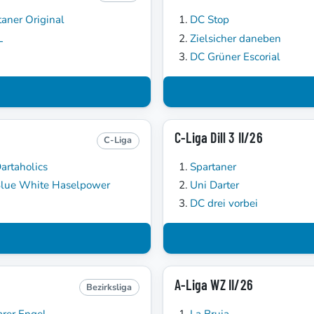
taner Original
DC Stop
L
Zielsicher daneben
DC Grüner Escorial
C-Liga Dill 3 II/26
C-Liga
artaholics
Spartaner
lue White Haselpower
Uni Darter
DC drei vorbei
A-Liga WZ II/26
Bezirksliga
arer Engel
La Bruja