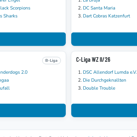
lack Scorpions
DC Santa Maria
's Sharks
Dart Cobras Katzenfurt
C-Liga WZ II/26
B-Liga
nderdogs 2.0
DSC Allendorf Lumda e.V. 
ngaa
Die Durchgeknallten
ufall
Double Trouble