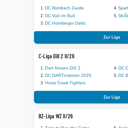
DC Rombach Zwote
Spar
DC Vull im Bull
SKÅ
DC Homberger Darts
Zur Liga
C-Liga Dill 2 II/26
Dart Arrows Dill 2
DC D
DC DARTinatoren 2025
DC B
Horse Creek Fighters
Zur Liga
BZ-Liga WZ II/26
Time to Play the Game
Assl