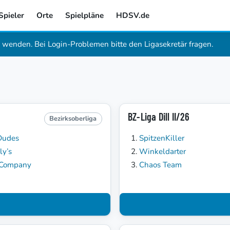
Spieler
Orte
Spielpläne
HDSV.de
wenden. Bei Login-Problemen bitte den Ligasekretär fragen.
BZ-Liga Dill II/26
Bezirksoberliga
Dudes
SpitzenKiller
ly’s
Winkeldarter
 Company
Chaos Team