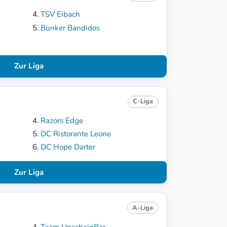
TSV Eibach
Bunker Bandidos
Zur Liga
C-Liga
Razors Edge
DC Ristorante Leone
DC Hope Darter
Zur Liga
A-Liga
Team UnscheinBar