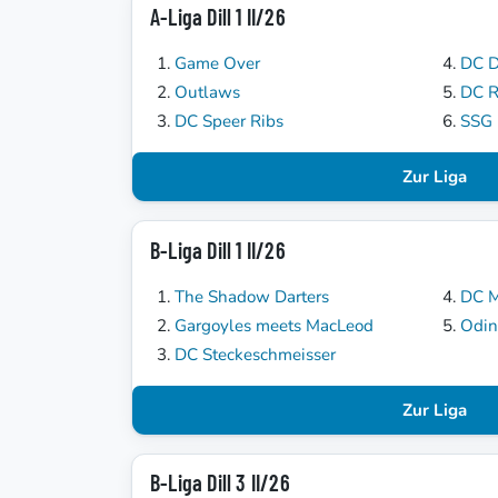
A-Liga Dill 1 II/26
Game Over
DC D
Outlaws
DC 
DC Speer Ribs
SSG 
Zur Liga
B-Liga Dill 1 II/26
The Shadow Darters
DC 
Gargoyles meets MacLeod
Odin
DC Steckeschmeisser
Zur Liga
B-Liga Dill 3 II/26