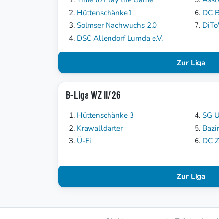
Hüttenschänke1
DC B
Solmser Nachwuchs 2.0
DiTo
DSC Allendorf Lumda e.V.
Zur Liga
B-Liga WZ II/26
Hüttenschänke 3
SG U
Krawalldarter
Bazi
Ü-Ei
DC Z
Zur Liga