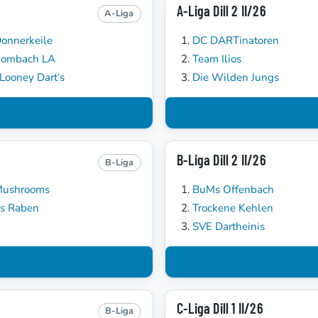
A-Liga Dill 2 II/26
A-Liga
onnerkeile
DC DARTinatoren
Rombach LA
Team Ilios
Looney Dart‘s
Die Wilden Jungs
B-Liga Dill 2 II/26
B-Liga
Mushrooms
BuMs Offenbach
s Raben
Trockene Kehlen
SVE Dartheinis
C-Liga Dill 1 II/26
B-Liga