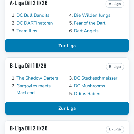
A-Liga Dill 2 II/26
A-Liga
DC Bull Bandits
Die Wilden Jungs
DC DARTinatoren
Fear of the Dart
Team Ilios
Dart Angels
Zur Liga
B-Liga Dill 1 II/26
B-Liga
The Shadow Darters
DC Steckeschmeisser
Gargoyles meets
DC Mushrooms
MacLeod
Odins Raben
Zur Liga
B-Liga Dill 2 II/26
B-Liga