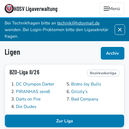
HDSV Ligaverwaltung
Menü
Bei Technikfragen bitte an
technik@hdsvmail.de
wenden. Bei Login-Problemen bitte den Ligasekretär
fragen.
Ligen
Archiv
BZO-Liga II/26
Bezirksoberliga
DC Olympos Darter
Bistro Joy Bulls
PIRANHAS zero6
Grizzly’s
Darts on Fire
Bad Company
Die Dudes
Zur Liga