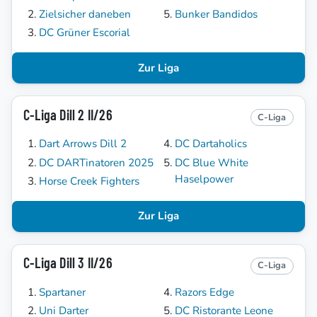
Zielsicher daneben
Bunker Bandidos
DC Grüner Escorial
Zur Liga
C-Liga Dill 2 II/26
C-Liga
Dart Arrows Dill 2
DC Dartaholics
DC DARTinatoren 2025
DC Blue White
Haselpower
Horse Creek Fighters
Zur Liga
C-Liga Dill 3 II/26
C-Liga
Spartaner
Razors Edge
Uni Darter
DC Ristorante Leone