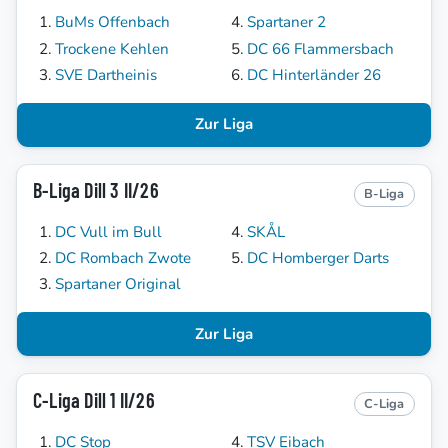
BuMs Offenbach
Spartaner 2
Trockene Kehlen
DC 66 Flammersbach
SVE Dartheinis
DC Hinterländer 26
Zur Liga
B-Liga Dill 3 II/26
B-Liga
DC Vull im Bull
SKÅL
DC Rombach Zwote
DC Homberger Darts
Spartaner Original
Zur Liga
C-Liga Dill 1 II/26
C-Liga
DC Stop
TSV Eibach