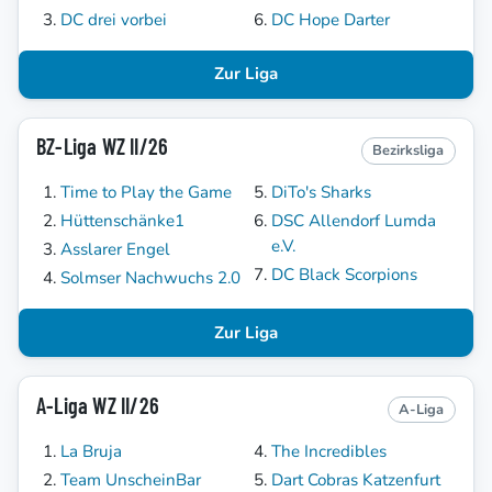
DC drei vorbei
DC Hope Darter
Zur Liga
BZ-Liga WZ II/26
Bezirksliga
Time to Play the Game
DiTo's Sharks
Hüttenschänke1
DSC Allendorf Lumda
e.V.
Asslarer Engel
DC Black Scorpions
Solmser Nachwuchs 2.0
Zur Liga
A-Liga WZ II/26
A-Liga
La Bruja
The Incredibles
Team UnscheinBar
Dart Cobras Katzenfurt