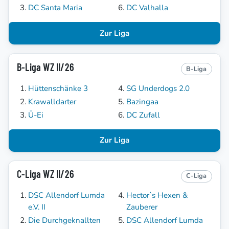
DC Santa Maria
DC Valhalla
Zur Liga
B-Liga WZ II/26
B-Liga
Hüttenschänke 3
SG Underdogs 2.0
Krawalldarter
Bazingaa
Ü-Ei
DC Zufall
Zur Liga
C-Liga WZ II/26
C-Liga
DSC Allendorf Lumda
Hector`s Hexen &
e.V. II
Zauberer
Die Durchgeknallten
DSC Allendorf Lumda