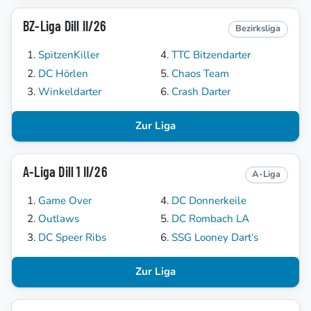
BZ-Liga Dill II/26
Bezirksliga
SpitzenKiller
TTC Bitzendarter
DC Hörlen
Chaos Team
Winkeldarter
Crash Darter
Zur Liga
A-Liga Dill 1 II/26
A-Liga
Game Over
DC Donnerkeile
Outlaws
DC Rombach LA
DC Speer Ribs
SSG Looney Dart‘s
Zur Liga