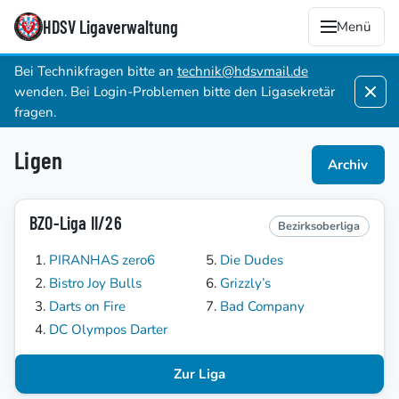
HDSV Ligaverwaltung
Menü
Bei Technikfragen bitte an
technik@hdsvmail.de
wenden. Bei Login-Problemen bitte den Ligasekretär
fragen.
Ligen
Archiv
BZO-Liga II/26
Bezirksoberliga
PIRANHAS zero6
Die Dudes
Bistro Joy Bulls
Grizzly’s
Darts on Fire
Bad Company
DC Olympos Darter
Zur Liga