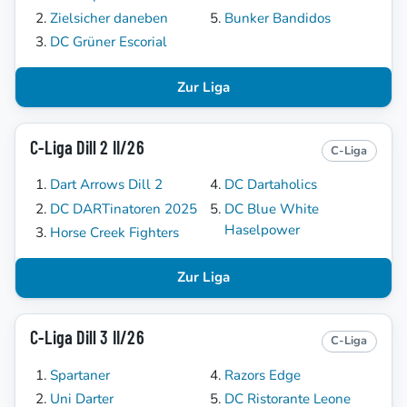
Zielsicher daneben
Bunker Bandidos
DC Grüner Escorial
Zur Liga
C-Liga Dill 2 II/26
C-Liga
Dart Arrows Dill 2
DC Dartaholics
DC DARTinatoren 2025
DC Blue White
Haselpower
Horse Creek Fighters
Zur Liga
C-Liga Dill 3 II/26
C-Liga
Spartaner
Razors Edge
Uni Darter
DC Ristorante Leone