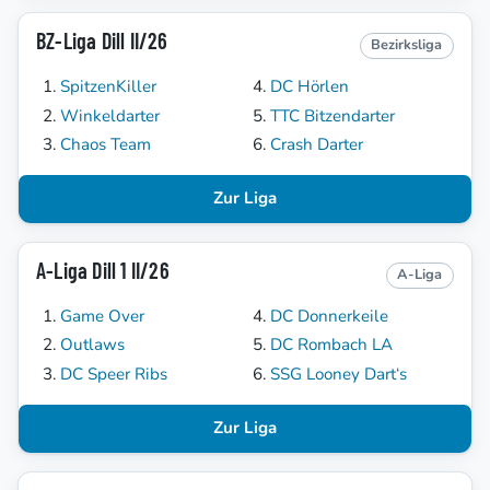
BZ-Liga Dill II/26
Bezirksliga
SpitzenKiller
DC Hörlen
Winkeldarter
TTC Bitzendarter
Chaos Team
Crash Darter
Zur Liga
A-Liga Dill 1 II/26
A-Liga
Game Over
DC Donnerkeile
Outlaws
DC Rombach LA
DC Speer Ribs
SSG Looney Dart‘s
Zur Liga