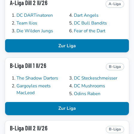
A-Liga Dill 2 II/26
A-Liga
DC DARTinatoren
Dart Angels
Team Ilios
DC Bull Bandits
Die Wilden Jungs
Fear of the Dart
Zur Liga
B-Liga Dill 1 II/26
B-Liga
The Shadow Darters
DC Steckeschmeisser
Gargoyles meets
DC Mushrooms
MacLeod
Odins Raben
Zur Liga
B-Liga Dill 2 II/26
B-Liga