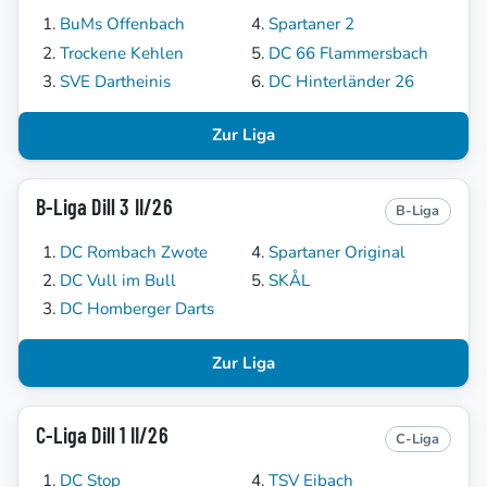
BuMs Offenbach
Spartaner 2
Trockene Kehlen
DC 66 Flammersbach
SVE Dartheinis
DC Hinterländer 26
Zur Liga
B-Liga Dill 3 II/26
B-Liga
DC Rombach Zwote
Spartaner Original
DC Vull im Bull
SKÅL
DC Homberger Darts
Zur Liga
C-Liga Dill 1 II/26
C-Liga
DC Stop
TSV Eibach