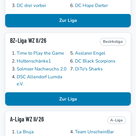
DC drei vorbei
DC Hope Darter
Zur Liga
BZ-Liga WZ II/26
Bezirksliga
Time to Play the Game
Asslarer Engel
Hüttenschänke1
DC Black Scorpions
Solmser Nachwuchs 2.0
DiTo's Sharks
DSC Allendorf Lumda
e.V.
Zur Liga
A-Liga WZ II/26
A-Liga
La Bruja
Team UnscheinBar