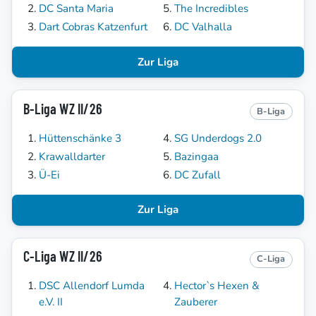
DC Santa Maria
The Incredibles
Dart Cobras Katzenfurt
DC Valhalla
Zur Liga
B-Liga WZ II/26
B-Liga
Hüttenschänke 3
SG Underdogs 2.0
Krawalldarter
Bazingaa
Ü-Ei
DC Zufall
Zur Liga
C-Liga WZ II/26
C-Liga
DSC Allendorf Lumda
Hector`s Hexen &
e.V. II
Zauberer