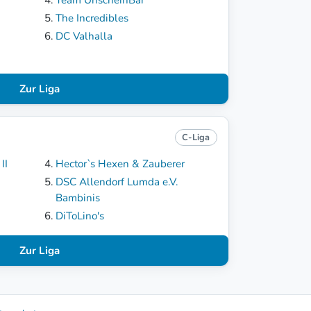
The Incredibles
DC Valhalla
Zur Liga
C-Liga
II
Hector`s Hexen & Zauberer
DSC Allendorf Lumda e.V.
Bambinis
DiToLino's
Zur Liga