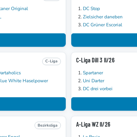
taner Original
DC Stop
L
Zielsicher daneben
DC Grüner Escorial
C-Liga Dill 3 II/26
C-Liga
artaholics
Spartaner
lue White Haselpower
Uni Darter
DC drei vorbei
A-Liga WZ II/26
Bezirksliga
arer Engel
La Bruja