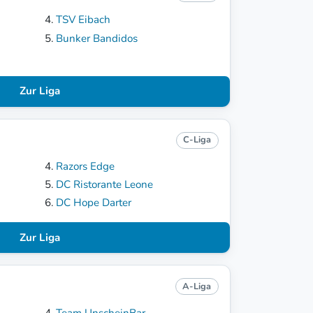
TSV Eibach
Bunker Bandidos
Zur Liga
C-Liga
Razors Edge
DC Ristorante Leone
DC Hope Darter
Zur Liga
A-Liga
Team UnscheinBar