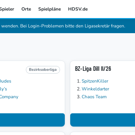
Spieler
Orte
Spielpläne
HDSV.de
wenden. Bei Login-Problemen bitte den Ligasekretär fragen.
BZ-Liga Dill II/26
Bezirksoberliga
Dudes
SpitzenKiller
ly’s
Winkeldarter
 Company
Chaos Team