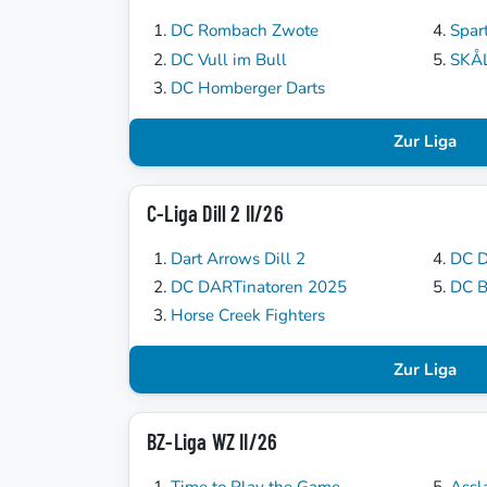
DC Rombach Zwote
Spar
DC Vull im Bull
SKÅ
DC Homberger Darts
Zur Liga
C-Liga Dill 2 II/26
Dart Arrows Dill 2
DC D
DC DARTinatoren 2025
DC B
Horse Creek Fighters
Zur Liga
BZ-Liga WZ II/26
Time to Play the Game
Assl