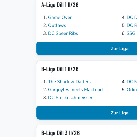
A-Liga Dill 1 II/26
Game Over
DC D
Outlaws
DC 
DC Speer Ribs
SSG 
Zur Liga
B-Liga Dill 1 II/26
The Shadow Darters
DC 
Gargoyles meets MacLeod
Odin
DC Steckeschmeisser
Zur Liga
B-Liga Dill 3 II/26