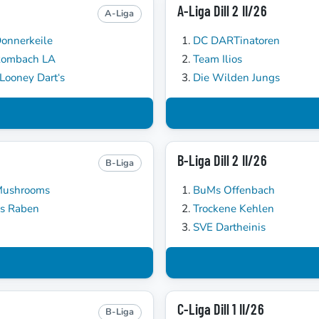
A-Liga Dill 2 II/26
A-Liga
onnerkeile
DC DARTinatoren
Rombach LA
Team Ilios
Looney Dart‘s
Die Wilden Jungs
B-Liga Dill 2 II/26
B-Liga
Mushrooms
BuMs Offenbach
s Raben
Trockene Kehlen
SVE Dartheinis
C-Liga Dill 1 II/26
B-Liga