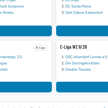
lack Scorpions
DC Santa Maria
's Sharks
Dart Cobras Katzenfurt
C-Liga WZ II/26
B-Liga
nderdogs 2.0
DSC Allendorf Lumda e.V. 
ngaa
Die Durchgeknallten
ufall
Double Trouble