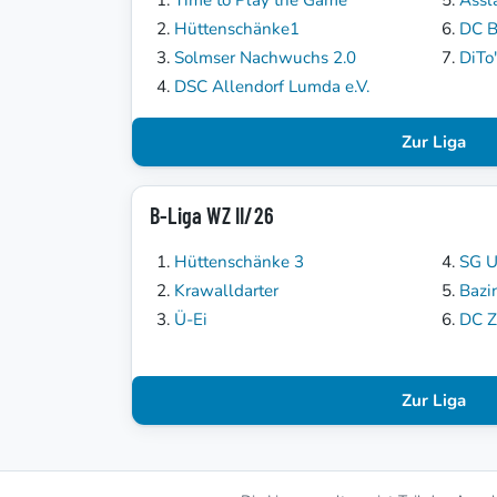
Hüttenschänke1
DC B
Solmser Nachwuchs 2.0
DiTo
DSC Allendorf Lumda e.V.
Zur Liga
B-Liga WZ II/26
Hüttenschänke 3
SG U
Krawalldarter
Bazi
Ü-Ei
DC Z
Zur Liga