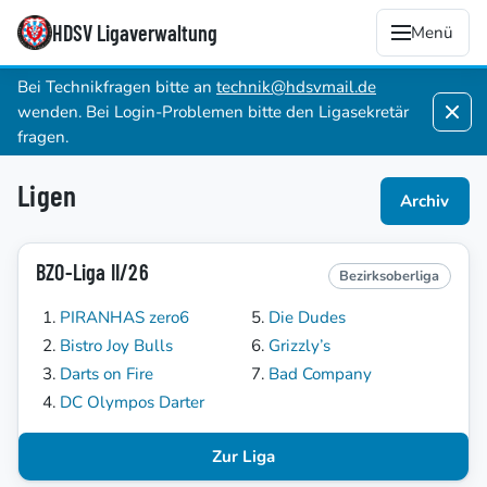
HDSV Ligaverwaltung
Menü
Bei Technikfragen bitte an
technik@hdsvmail.de
wenden. Bei Login-Problemen bitte den Ligasekretär
fragen.
Ligen
Archiv
BZO-Liga II/26
Bezirksoberliga
PIRANHAS zero6
Die Dudes
Bistro Joy Bulls
Grizzly’s
Darts on Fire
Bad Company
DC Olympos Darter
Zur Liga