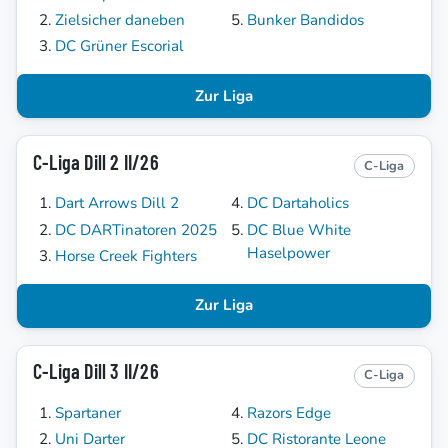
Zielsicher daneben
Bunker Bandidos
DC Grüner Escorial
Zur Liga
C-Liga Dill 2 II/26
C-Liga
Dart Arrows Dill 2
DC Dartaholics
DC DARTinatoren 2025
DC Blue White
Haselpower
Horse Creek Fighters
Zur Liga
C-Liga Dill 3 II/26
C-Liga
Spartaner
Razors Edge
Uni Darter
DC Ristorante Leone