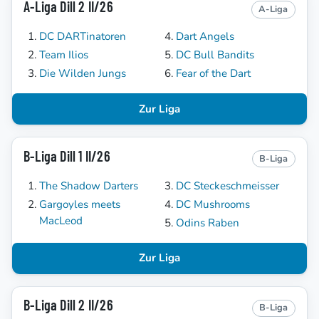
A-Liga Dill 2 II/26
A-Liga
DC DARTinatoren
Dart Angels
Team Ilios
DC Bull Bandits
Die Wilden Jungs
Fear of the Dart
Zur Liga
B-Liga Dill 1 II/26
B-Liga
The Shadow Darters
DC Steckeschmeisser
Gargoyles meets
DC Mushrooms
MacLeod
Odins Raben
Zur Liga
B-Liga Dill 2 II/26
B-Liga