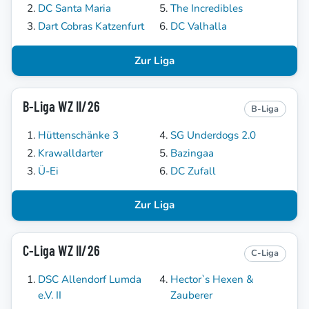
DC Santa Maria
The Incredibles
Dart Cobras Katzenfurt
DC Valhalla
Zur Liga
B-Liga WZ II/26
B-Liga
Hüttenschänke 3
SG Underdogs 2.0
Krawalldarter
Bazingaa
Ü-Ei
DC Zufall
Zur Liga
C-Liga WZ II/26
C-Liga
DSC Allendorf Lumda
Hector`s Hexen &
e.V. II
Zauberer