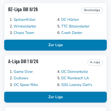
BZ-Liga Dill II/26
Bezirksliga
SpitzenKiller
DC Hörlen
Winkeldarter
TTC Bitzendarter
Chaos Team
Crash Darter
Zur Liga
A-Liga Dill 1 II/26
A-Liga
Game Over
DC Donnerkeile
Outlaws
DC Rombach LA
DC Speer Ribs
SSG Looney Dart‘s
Zur Liga