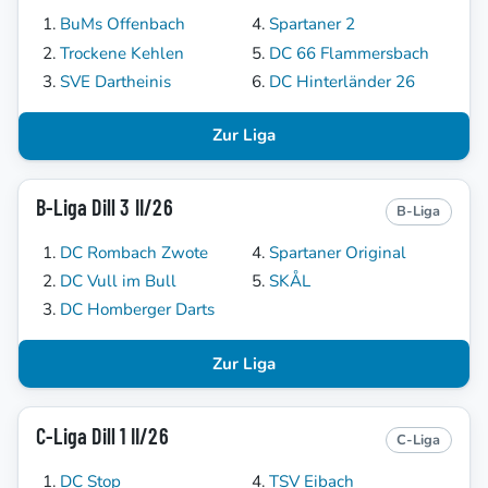
BuMs Offenbach
Spartaner 2
Trockene Kehlen
DC 66 Flammersbach
SVE Dartheinis
DC Hinterländer 26
Zur Liga
B-Liga Dill 3 II/26
B-Liga
DC Rombach Zwote
Spartaner Original
DC Vull im Bull
SKÅL
DC Homberger Darts
Zur Liga
C-Liga Dill 1 II/26
C-Liga
DC Stop
TSV Eibach