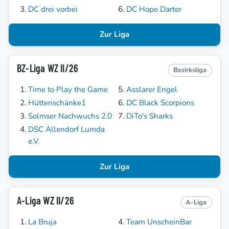
DC drei vorbei
DC Hope Darter
Zur Liga
BZ-Liga WZ II/26
Bezirksliga
Time to Play the Game
Asslarer Engel
Hüttenschänke1
DC Black Scorpions
Solmser Nachwuchs 2.0
DiTo's Sharks
DSC Allendorf Lumda
e.V.
Zur Liga
A-Liga WZ II/26
A-Liga
La Bruja
Team UnscheinBar