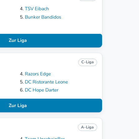
TSV Eibach
Bunker Bandidos
Zur Liga
C-Liga
Razors Edge
DC Ristorante Leone
DC Hope Darter
Zur Liga
A-Liga
Team UnscheinBar