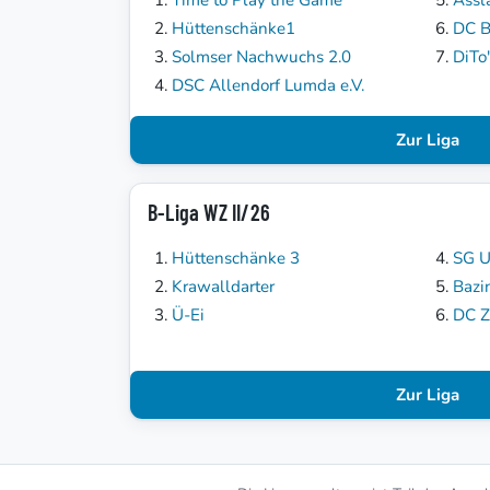
Hüttenschänke1
DC B
Solmser Nachwuchs 2.0
DiTo
DSC Allendorf Lumda e.V.
Zur Liga
B-Liga WZ II/26
Hüttenschänke 3
SG U
Krawalldarter
Bazi
Ü-Ei
DC Z
Zur Liga