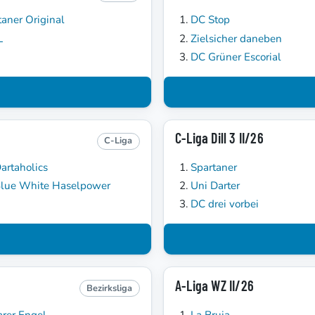
taner Original
DC Stop
L
Zielsicher daneben
DC Grüner Escorial
C-Liga Dill 3 II/26
C-Liga
artaholics
Spartaner
lue White Haselpower
Uni Darter
DC drei vorbei
A-Liga WZ II/26
Bezirksliga
arer Engel
La Bruja