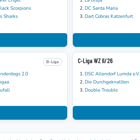
lack Scorpions
DC Santa Maria
's Sharks
Dart Cobras Katzenfurt
C-Liga WZ II/26
B-Liga
nderdogs 2.0
DSC Allendorf Lumda e.V. 
ngaa
Die Durchgeknallten
ufall
Double Trouble