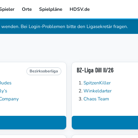
Spieler
Orte
Spielpläne
HDSV.de
wenden. Bei Login-Problemen bitte den Ligasekretär fragen.
BZ-Liga Dill II/26
Bezirksoberliga
Dudes
SpitzenKiller
ly’s
Winkeldarter
 Company
Chaos Team