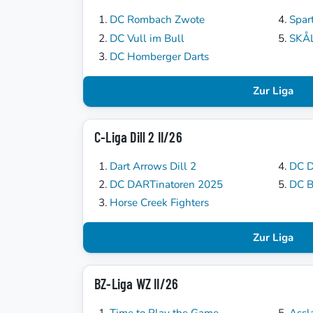
DC Rombach Zwote
Spar
DC Vull im Bull
SKÅ
DC Homberger Darts
Zur Liga
C-Liga Dill 2 II/26
Dart Arrows Dill 2
DC D
DC DARTinatoren 2025
DC B
Horse Creek Fighters
Zur Liga
BZ-Liga WZ II/26
Time to Play the Game
Assl