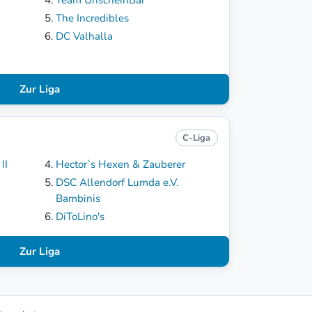
The Incredibles
DC Valhalla
Zur Liga
C-Liga
II
Hector`s Hexen & Zauberer
DSC Allendorf Lumda e.V.
Bambinis
DiToLino's
Zur Liga