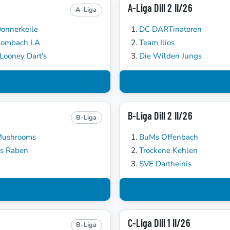
A-Liga Dill 2 II/26
A-Liga
onnerkeile
DC DARTinatoren
Rombach LA
Team Ilios
Looney Dart‘s
Die Wilden Jungs
B-Liga Dill 2 II/26
B-Liga
Mushrooms
BuMs Offenbach
s Raben
Trockene Kehlen
SVE Dartheinis
C-Liga Dill 1 II/26
B-Liga