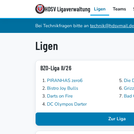
HDSV Ligaverwaltung
Ligen
Teams
Bei Technikfragen bitte an
technik@hdsvmail.de
Ligen
BZO-Liga II/26
PIRANHAS zero6
Die 
Bistro Joy Bulls
Grizz
Darts on Fire
Bad
DC Olympos Darter
Zur Liga