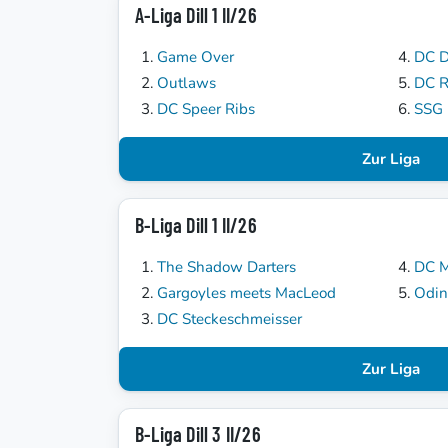
A-Liga Dill 1 II/26
Game Over
DC D
Outlaws
DC 
DC Speer Ribs
SSG 
Zur Liga
B-Liga Dill 1 II/26
The Shadow Darters
DC 
Gargoyles meets MacLeod
Odin
DC Steckeschmeisser
Zur Liga
B-Liga Dill 3 II/26