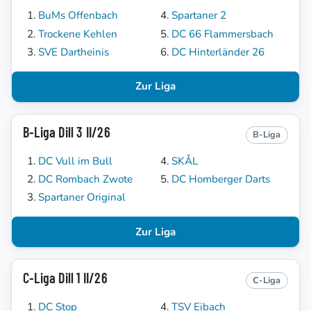
BuMs Offenbach
Spartaner 2
Trockene Kehlen
DC 66 Flammersbach
SVE Dartheinis
DC Hinterländer 26
Zur Liga
B-Liga Dill 3 II/26
B-Liga
DC Vull im Bull
SKÅL
DC Rombach Zwote
DC Homberger Darts
Spartaner Original
Zur Liga
C-Liga Dill 1 II/26
C-Liga
DC Stop
TSV Eibach