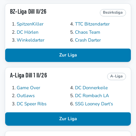
BZ-Liga Dill II/26
Bezirksliga
SpitzenKiller
TTC Bitzendarter
DC Hörlen
Chaos Team
Winkeldarter
Crash Darter
Zur Liga
A-Liga Dill 1 II/26
A-Liga
Game Over
DC Donnerkeile
Outlaws
DC Rombach LA
DC Speer Ribs
SSG Looney Dart‘s
Zur Liga