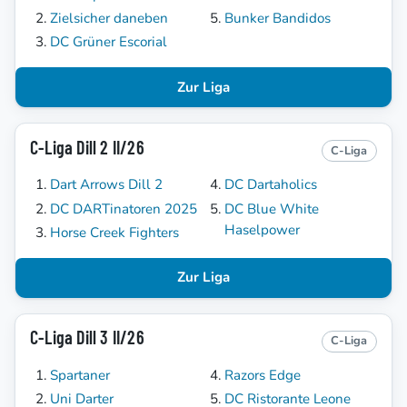
Zielsicher daneben
Bunker Bandidos
DC Grüner Escorial
Zur Liga
C-Liga Dill 2 II/26
C-Liga
Dart Arrows Dill 2
DC Dartaholics
DC DARTinatoren 2025
DC Blue White
Haselpower
Horse Creek Fighters
Zur Liga
C-Liga Dill 3 II/26
C-Liga
Spartaner
Razors Edge
Uni Darter
DC Ristorante Leone