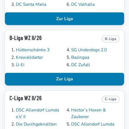
DC Santa Maria
DC Valhalla
Zur Liga
B-Liga WZ II/26
B-Liga
Hüttenschänke 3
SG Underdogs 2.0
Krawalldarter
Bazingaa
Ü-Ei
DC Zufall
Zur Liga
C-Liga WZ II/26
C-Liga
DSC Allendorf Lumda
Hector`s Hexen &
e.V. II
Zauberer
Die Durchgeknallten
DSC Allendorf Lumda