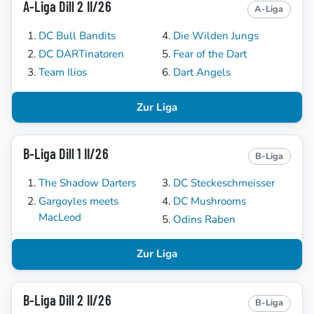
A-Liga Dill 2 II/26
A-Liga
DC Bull Bandits
Die Wilden Jungs
DC DARTinatoren
Fear of the Dart
Team Ilios
Dart Angels
Zur Liga
B-Liga Dill 1 II/26
B-Liga
The Shadow Darters
DC Steckeschmeisser
Gargoyles meets
DC Mushrooms
MacLeod
Odins Raben
Zur Liga
B-Liga Dill 2 II/26
B-Liga