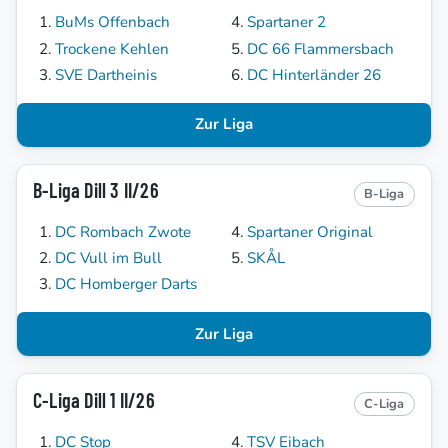
BuMs Offenbach
Spartaner 2
Trockene Kehlen
DC 66 Flammersbach
SVE Dartheinis
DC Hinterländer 26
Zur Liga
B-Liga Dill 3 II/26
B-Liga
DC Rombach Zwote
Spartaner Original
DC Vull im Bull
SKÅL
DC Homberger Darts
Zur Liga
C-Liga Dill 1 II/26
C-Liga
DC Stop
TSV Eibach