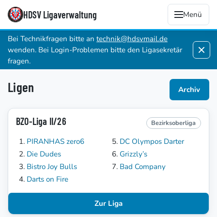
HDSV Ligaverwaltung
Menü
Bei Technikfragen bitte an
technik@hdsvmail.de
wenden. Bei Login-Problemen bitte den Ligasekretär
fragen.
Ligen
Archiv
BZO-Liga II/26
Bezirksoberliga
PIRANHAS zero6
DC Olympos Darter
Die Dudes
Grizzly’s
Bistro Joy Bulls
Bad Company
Darts on Fire
Zur Liga