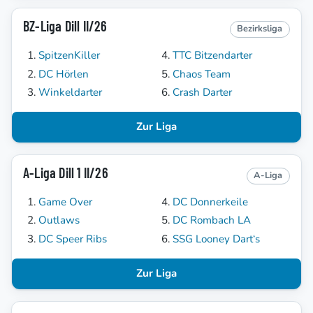
BZ-Liga Dill II/26
Bezirksliga
SpitzenKiller
TTC Bitzendarter
DC Hörlen
Chaos Team
Winkeldarter
Crash Darter
Zur Liga
A-Liga Dill 1 II/26
A-Liga
Game Over
DC Donnerkeile
Outlaws
DC Rombach LA
DC Speer Ribs
SSG Looney Dart‘s
Zur Liga