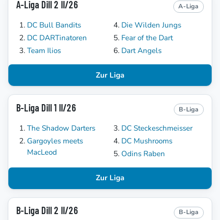
A-Liga Dill 2 II/26
A-Liga
DC Bull Bandits
Die Wilden Jungs
DC DARTinatoren
Fear of the Dart
Team Ilios
Dart Angels
Zur Liga
B-Liga Dill 1 II/26
B-Liga
The Shadow Darters
DC Steckeschmeisser
Gargoyles meets
DC Mushrooms
MacLeod
Odins Raben
Zur Liga
B-Liga Dill 2 II/26
B-Liga