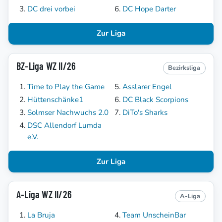
DC drei vorbei
DC Hope Darter
Zur Liga
BZ-Liga WZ II/26
Bezirksliga
Time to Play the Game
Asslarer Engel
Hüttenschänke1
DC Black Scorpions
Solmser Nachwuchs 2.0
DiTo's Sharks
DSC Allendorf Lumda
e.V.
Zur Liga
A-Liga WZ II/26
A-Liga
La Bruja
Team UnscheinBar