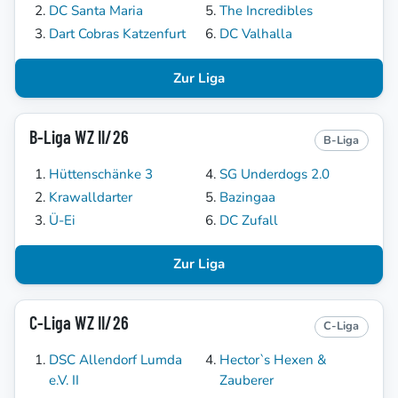
DC Santa Maria
The Incredibles
Dart Cobras Katzenfurt
DC Valhalla
Zur Liga
B-Liga WZ II/26
B-Liga
Hüttenschänke 3
SG Underdogs 2.0
Krawalldarter
Bazingaa
Ü-Ei
DC Zufall
Zur Liga
C-Liga WZ II/26
C-Liga
DSC Allendorf Lumda
Hector`s Hexen &
e.V. II
Zauberer