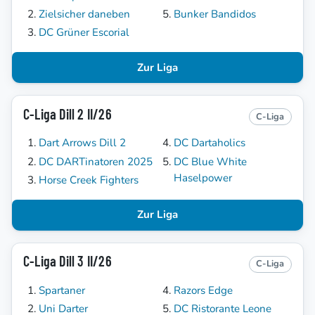
Zielsicher daneben
Bunker Bandidos
DC Grüner Escorial
Zur Liga
C-Liga Dill 2 II/26
C-Liga
Dart Arrows Dill 2
DC Dartaholics
DC DARTinatoren 2025
DC Blue White
Haselpower
Horse Creek Fighters
Zur Liga
C-Liga Dill 3 II/26
C-Liga
Spartaner
Razors Edge
Uni Darter
DC Ristorante Leone